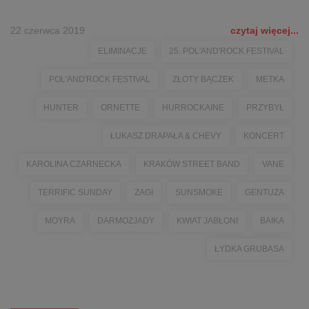
22 czerwca 2019
czytaj więcej...
ELIMINACJE
25. POL'AND'ROCK FESTIVAL
POL'AND'ROCK FESTIVAL
ZŁOTY BĄCZEK
METKA
HUNTER
ORNETTE
HURROCKAINE
PRZYBYŁ
ŁUKASZ DRAPAŁA & CHEVY
KONCERT
KAROLINA CZARNECKA
KRAKÓW STREET BAND
VANE
TERRIFIC SUNDAY
ZAGI
SUNSMOKE
GENTUZA
MOYRA
DARMOZJADY
KWIAT JABŁONI
BAIKA
ŁYDKA GRUBASA