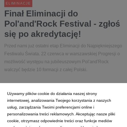
ELIMINACJE
Finał Eliminacji do
Pol'and'Rock Festival - zgłoś
się po akredytację!
Przed nami już ostatni etap Eliminacji do Najpiękniejszego
Festiwalu Świata. 22 czerwca w warszawskiej Progresji o
możliwość występu na jubileuszowym Pol'and'Rock
walczyć będzie 10 formacji z całej Polski.
7 czerwca 2019
czytaj więcej...
Używamy plików cookie do działania naszej strony
ELIMINACJE
PROGRESJA
WARSZAWA
internetowej, analizowania Twojego korzystania z naszych
POL'AND'ROCK FESTIVAL
25. POL'AND'ROCK FESTIVAL
usług, zarządzania Twoimi preferencjami online i
personalizowania treści reklamowych. Akceptując nasze pliki
METKA
HUNTER
cookie, otrzymasz odpowiednie treści oraz funkcje mediów