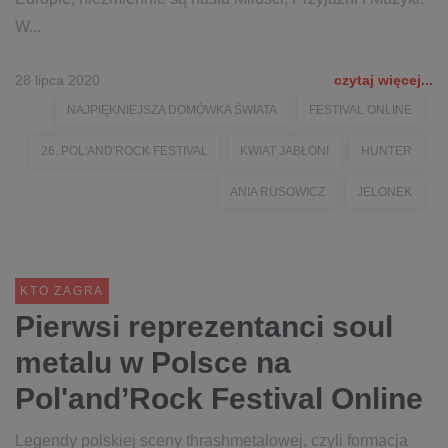
W...
28 lipca 2020
czytaj więcej...
NAJPIĘKNIEJSZA DOMÓWKA ŚWIATA
FESTIVAL ONLINE
26. POL'AND'ROCK FESTIVAL
KWIAT JABŁONI
HUNTER
ANIA RUSOWICZ
JELONEK
KTO ZAGRA
Pierwsi reprezentanci soul
metalu w Polsce na
Pol'and’Rock Festival Online
Legendy polskiej sceny thrashmetalowej, czyli formacja