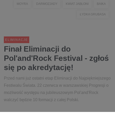
MOYRA
DARMOZJADY
KWIAT JABŁONI
BAIKA
ŁYDKA GRUBASA
ELIMINACJE
Finał Eliminacji do
Pol'and'Rock Festival - zgłoś
się po akredytację!
Przed nami już ostatni etap Eliminacji do Najpiękniejszego
Festiwalu Świata. 22 czerwca w warszawskiej Progresji o
możliwość występu na jubileuszowym Pol'and'Rock
walczyć będzie 10 formacji z całej Polski.
7 czerwca 2019
czytaj więcej...