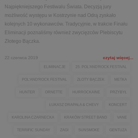
Najpiękniejszego Festiwalu Świata. Decyzją jury
możliwość występu w Kostrzynie nad Odrą zyskało
kolejnych 10 wykonawców. Tradycyjnie, w trakcie Finału
Eliminacji poznaliśmy również zwycięzców Plebiscytu
Złotego Bączka.
22 czerwca 2019
czytaj więcej...
ELIMINACJE
25. POL'AND'ROCK FESTIVAL
POL'AND'ROCK FESTIVAL
ZŁOTY BĄCZEK
METKA
HUNTER
ORNETTE
HURROCKAINE
PRZYBYŁ
ŁUKASZ DRAPAŁA & CHEVY
KONCERT
KAROLINA CZARNECKA
KRAKÓW STREET BAND
VANE
TERRIFIC SUNDAY
ZAGI
SUNSMOKE
GENTUZA