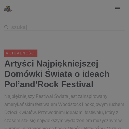
AKTUALNOŚCI
Artyści Najpiękniejszej
Domówki Świata o ideach
Pol’and’Rock Festival
Najpiękniejszy Festiwal Świata jest zainspirowany
amerykańskim festiwalem Woodstock i pokojowym ruchem
Dzieci Kwiatów. Przewodnimi ideałami festiwalu, który z
czasem stał się największym wydarzeniem muzycznym w
Europie, niezmiennie są hasła Miłości, Przyjaźni i Muzyki.