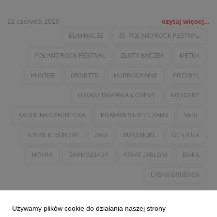
22 czerwca 2019
czytaj więcej...
ELIMINACJE
25. POL'AND'ROCK FESTIVAL
POL'AND'ROCK FESTIVAL
ZŁOTY BĄCZEK
METKA
HUNTER
ORNETTE
HURROCKAINE
PRZYBYŁ
ŁUKASZ DRAPAŁA & CHEVY
KONCERT
KAROLINA CZARNECKA
KRAKÓW STREET BAND
VANE
TERRIFIC SUNDAY
ZAGI
SUNSMOKE
GENTUZA
MOYRA
DARMOZJADY
KWIAT JABŁONI
BAIKA
ŁYDKA GRUBASA
Używamy plików cookie do działania naszej strony