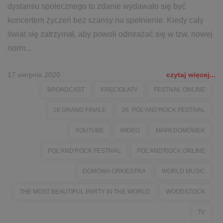
dystansu społecznego to zdanie wydawało się być
koncertem życzeń bez szansy na spełnienie. Kiedy cały
świat się zatrzymał, aby powoli odmrażać się w tzw. nowej
norm...
17 sierpnia 2020
czytaj więcej...
BROADCAST
KRĘCIOŁATV
FESTIVAL ONLINE
26 GRAND FINALE
26. POL'AND'ROCK FESTIVAL
YOUTUBE
WIDEO
MAPA DOMÓWEK
POL'AND'ROCK FESTIVAL
POL'AND'ROCK ONLINE
DOMOWA ORKIESTRA
WORLD MUSIC
THE MOST BEAUTIFUL PARTY IN THE WORLD
WOODSTOCK
TV