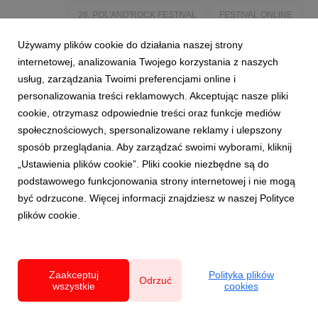
26. POL'AND'ROCK FESTIVAL
FESTIVAL ONLINE
Używamy plików cookie do działania naszej strony
NAJPIĘKNIEJSZA DOMÓWKA ŚWIATA
YOUTUBE
internetowej, analizowania Twojego korzystania z naszych
MAPA DOMÓWEK
ESRI
MASTERCARD
usług, zarządzania Twoimi preferencjami online i
personalizowania treści reklamowych. Akceptując nasze pliki
JUREK OWSIAK
KRĘCIOŁA
cookie, otrzymasz odpowiednie treści oraz funkcje mediów
społecznościowych, spersonalizowane reklamy i ulepszony
sposób przeglądania. Aby zarządzać swoimi wyborami, kliknij
„Ustawienia plików cookie”. Pliki cookie niezbędne są do
podstawowego funkcjonowania strony internetowej i nie mogą
być odrzucone. Więcej informacji znajdziesz w naszej Polityce
plików cookie.
Powered by
Zaakceptuj
Polityka plików
Odrzuć
wszystkie
cookies