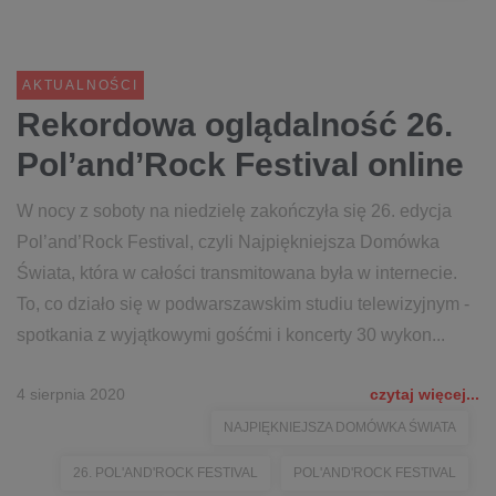
AKTUALNOŚCI
Rekordowa oglądalność 26.
Pol’and’Rock Festival online
W nocy z soboty na niedzielę zakończyła się 26. edycja
Pol’and’Rock Festival, czyli Najpiękniejsza Domówka
Świata, która w całości transmitowana była w internecie.
To, co działo się w podwarszawskim studiu telewizyjnym -
spotkania z wyjątkowymi gośćmi i koncerty 30 wykon...
4 sierpnia 2020
czytaj więcej...
NAJPIĘKNIEJSZA DOMÓWKA ŚWIATA
26. POL'AND'ROCK FESTIVAL
POL'AND'ROCK FESTIVAL