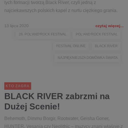
tych formacji tworzą Black River, czyli jedną z
najciekawszych polskich kapel z nurtu ciężkiego grania.
13 lipca 2020
czytaj więcej...
26. POL'AND'ROCK FESTIVAL
POL'AND'ROCK FESTIVAL
FESTIVAL ONLINE
BLACK RIVER
NAJPIĘKNIEJSZA DOMÓWKA ŚWIATA
KTO ZAGRA
BLACK RIVER zabrzmi na
Dużej Scenie!
Behemoth, Dimmu Borgir, Rootwater, Geisha Goner,
HUNTER, Vesania czy Neolithic – muzycy znani właśnie z