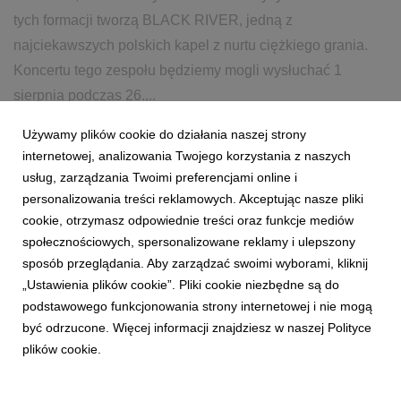
tych formacji tworzą BLACK RIVER, jedną z
najciekawszych polskich kapel z nurtu ciężkiego grania.
Koncertu tego zespołu będziemy mogli wysłuchać 1
sierpnia podczas 26....
Używamy plików cookie do działania naszej strony
2 marca 2020
czytaj więcej...
internetowej, analizowania Twojego korzystania z naszych
BLACK RIVER
KONCERT
POL'AND'ROCK FESTIVAL
usług, zarządzania Twoimi preferencjami online i
personalizowania treści reklamowych. Akceptując nasze pliki
26. POL'AND'ROCK FESTIVAL
cookie, otrzymasz odpowiednie treści oraz funkcje mediów
społecznościowych, spersonalizowane reklamy i ulepszony
sposób przeglądania. Aby zarządzać swoimi wyborami, kliknij
„Ustawienia plików cookie”. Pliki cookie niezbędne są do
podstawowego funkcjonowania strony internetowej i nie mogą
być odrzucone. Więcej informacji znajdziesz w naszej Polityce
plików cookie.