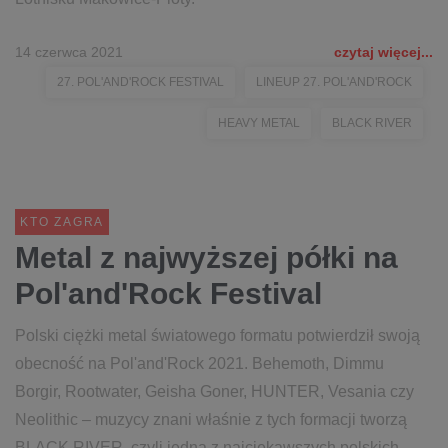
14 czerwca 2021
czytaj więcej...
27. POL'AND'ROCK FESTIVAL
LINEUP 27. POL'AND'ROCK
HEAVY METAL
BLACK RIVER
KTO ZAGRA
Metal z najwyższej półki na
Pol'and'Rock Festival
Polski ciężki metal światowego formatu potwierdził swoją
obecność na Pol'and'Rock 2021. Behemoth, Dimmu
Borgir, Rootwater, Geisha Goner, HUNTER, Vesania czy
Neolithic – muzycy znani właśnie z tych formacji tworzą
BLACK RIVER, czyli jedną z najciekawszych polskich