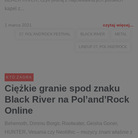
kapel z...
1 marca 2021
czytaj więcej...
27. POL'AND'ROCK FESTIVAL
BLACK RIVER
METAL
LINEUP 27. POL'AND'ROCK
KTO ZAGRA
Ciężkie granie spod znaku
Black River na Pol’and’Rock
Online
Behemoth, Dimmu Borgir, Rootwater, Geisha Goner,
HUNTER, Vesania czy Neolithic – muzycy znani właśnie z