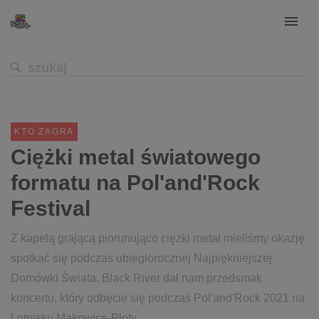
KTO ZAGRA
Ciężki metal światowego
formatu na Pol'and'Rock
Festival
Z kapelą grającą piorunująco ciężki metal mieliśmy okazję
spotkać się podczas ubiegłorocznej Najpiękniejszej
Domówki Świata. Black River dał nam przedsmak
koncertu, który odbęcie się podczas Pol'and'Rock 2021 na
Lotnisku Makowice-Płoty.