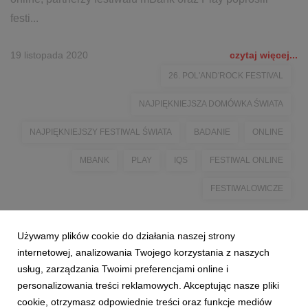
festi...
19 listopada 2020
czytaj więcej...
26. POL'AND'ROCK FESTIVAL
NAJPIĘKNIEJSZA DOMÓWKA ŚWIATA
NAJPIĘKNIEJSZY FESTIWAL ŚWIATA
BADANIE
ONLINE
MBANK
PLAY
IQS
FESTIWAL ONLINE
FESTIWALOWICZE
Używamy plików cookie do działania naszej strony
internetowej, analizowania Twojego korzystania z naszych
usług, zarządzania Twoimi preferencjami online i
personalizowania treści reklamowych. Akceptując nasze pliki
cookie, otrzymasz odpowiednie treści oraz funkcje mediów