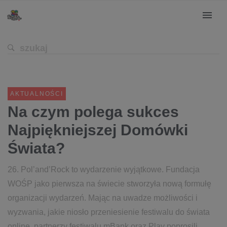
AKTUALNOŚCI
Na czym polega sukces
Najpiękniejszej Domówki
Świata?
26. Pol’and’Rock to wydarzenie wyjątkowe. Fundacja
WOŚP jako pierwsza na świecie stworzyła nową formułę
organizacji wydarzeń. Mając na uwadze możliwości i
wyzwania, jakie niosło przeniesienie festiwalu do świata
online, partnerzy festiwalu mBank oraz Play poprosili