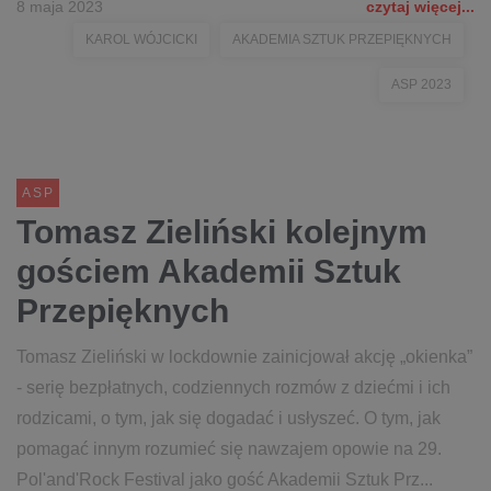
8 maja 2023
czytaj więcej...
KAROL WÓJCICKI
AKADEMIA SZTUK PRZEPIĘKNYCH
ASP 2023
ASP
Tomasz Zieliński kolejnym
gościem Akademii Sztuk
Przepięknych
Tomasz Zieliński w lockdownie zainicjował akcję „okienka”
- serię bezpłatnych, codziennych rozmów z dziećmi i ich
rodzicami, o tym, jak się dogadać i usłyszeć. O tym, jak
pomagać innym rozumieć się nawzajem opowie na 29.
Pol'and'Rock Festival jako gość Akademii Sztuk Prz...