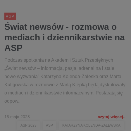
ASP
Świat newsów - rozmowa o
mediach i dziennikarstwie na
ASP
Podczas spotkania na Akademii Sztuk Przepięknych
„Świat newsów – informacja, pasja, adrenalina i stale
nowe wyzwania” Katarzyna Kolenda-Zaleska oraz Marta
Kuligowska w rozmowie z Martą Klepką będą dyskutowały
o mediach i dziennikarstwie informacyjnym. Postarają się
odpow...
15 maja 2023
czytaj więcej...
ASP 2023
ASP
KATARZYNA KOLENDA-ZALEWSKA