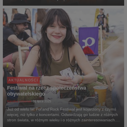
AKTUALNOŚCI
Festiwal na rzecz społeczeństwa
obywatelskiego
Karolina Urbaniak
31 lipca 2025
Już od wielu lat Pol'and'Rock Festiwal jest kojarzony z czymś
więcej, niż tylko z koncertami. Odwiedzają go ludzie z różnych
stron świata, w różnym wieku i o różnych zainteresowaniach.
Łączy ich wszystkich miłość, przyjaźń, muzyka!