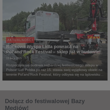
AKTUALNOŚCI
Rockowa Wyspa Lidla powraca na
Pol’and’Rock Festival – sklep już w budowie!
15 lipca 2025
Rozpoczęła się budowa najbardziej festiwalowego sklepu w
Polsce! Lidl Polska po raz 15. stawia swój wyjątkowy obiekt na
terenie Pol’and’Rock Festival, który odbywa się na lądowisku
Czaplinek-Broczyno. Jak co roku, sklep będzie gotowy na
tłumy festiwalowiczek i festiwalow...
Dołącz do festiwalowej Bazy
Mediów!