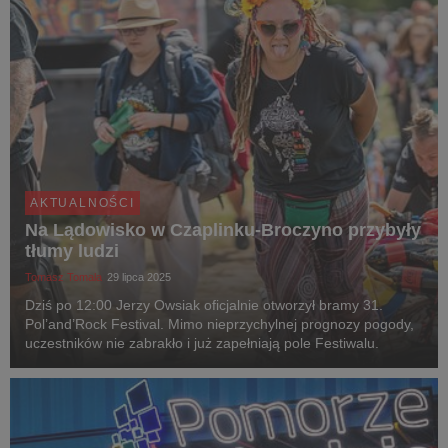
AKTUALNOŚCI
Na Lądowisko w Czaplinku-Broczyno przybyły
tłumy ludzi
Tomasz Tomala
29 lipca 2025
Dziś po 12:00 Jerzy Owsiak oficjalnie otworzył bramy 31.
Pol’and’Rock Festival. Mimo nieprzychylnej prognozy pogody,
uczestników nie zabrakło i już zapełniają pole Festiwalu.