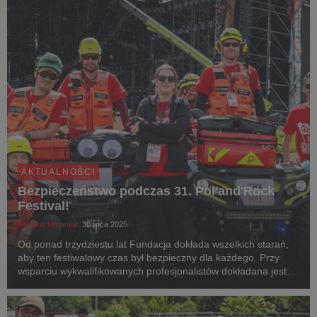
AKTUALNOŚCI
Bezpieczeństwo podczas 31. Pol'and'Rock
Festival!
Karolina Urbaniak
30 lipca 2025
Od ponad trzydziestu lat Fundacja dokłada wszelkich starań,
aby ten festiwalowy czas był bezpieczny dla każdego. Przy
wsparciu wykwalifikowanych profesjonalistów dokładana jest
szczególna troska o to, aby każdy mógł wrócić do domu
zdrowy i szczęśliwy.