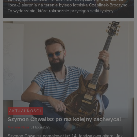
lipca-2 sierpnia na terenie byłego lotniska Czaplinek-Broczyno.
To wydarzenie, które rokrocznie przyciąga setki tysięcy
uczestników z całej Polski. Tradycyjnie już Allegro zaprasza do
swojej strefy – miejsca zaba...
AKTUALNOŚCI
Szymon Chwalisz po raz kolejny zachwyca!
Martyna Klasa
31 lipca 2025
Szymon Chwalisz pomalował już 14. festiwalową gitarę! Jak