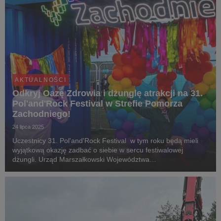
AKTUALNOŚCI
Odkryj Oazę Zdrowia i dżunglę atrakcji na 31.
Pol'and'Rock Festival w Strefie Pomorza
Zachodniego!
24 lipca 2025
Uczestnicy 31. Pol'and'Rock Festival w tym roku będą mieli
wyjątkową okazję zadbać o siebie w sercu festiwalowej
dżungli. Urząd Marszałkowski Województwa
Zachodniopomorskiego, wspólnie z licznymi partnerami, z
dumą ogłasza otwarcie "Dżungli Pomorza Zachodniego", której
...