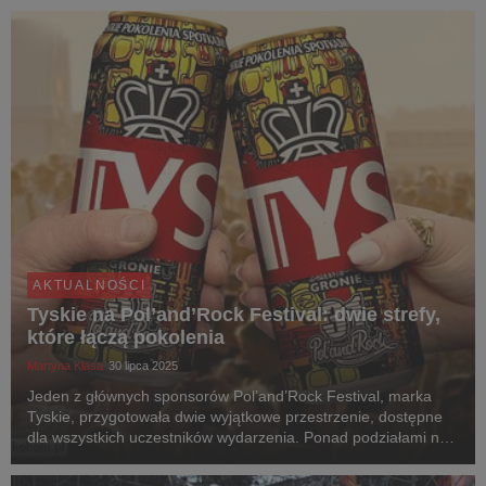
AKTUALNOŚCI
Tyskie na Pol’and’Rock Festival: dwie strefy,
które łączą pokolenia
Martyna Klasa
30 lipca 2025
Jeden z głównych sponsorów Pol’and’Rock Festival, marka
Tyskie, przygotowała dwie wyjątkowe przestrzenie, dostępne
dla wszystkich uczestników wydarzenia. Ponad podziałami na
gatunki muzyczne i pokolenia.