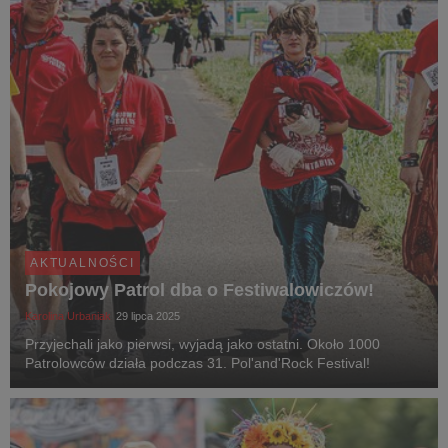
AKTUALNOŚCI
Pokojowy Patrol dba o Festiwalowiczów!
Karolina Urbaniak
29 lipca 2025
Przyjechali jako pierwsi, wyjadą jako ostatni. Około 1000
Patrolowców działa podczas 31. Pol'and'Rock Festival!