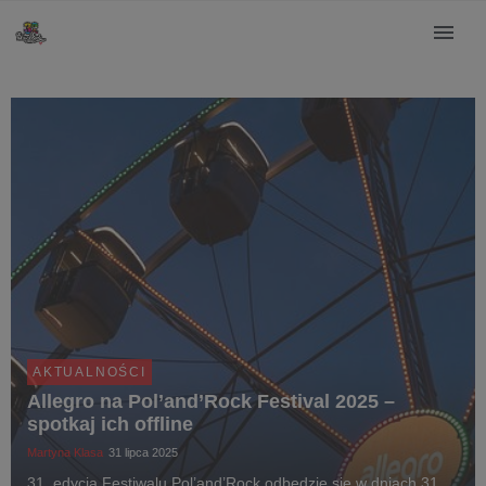
AKTUALNOŚCI
Allegro na Pol’and’Rock Festival 2025 –
spotkaj ich offline
Martyna Klasa
31 lipca 2025
31. edycja Festiwalu Pol’and’Rock odbędzie się w dniach 31