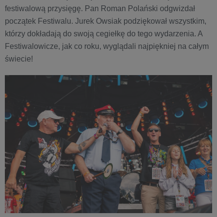
festiwalową przysięgę. Pan Roman Polański odgwizdał
początek Festiwalu. Jurek Owsiak podziękował wszystkim,
którzy dokładają do swoją cegiełkę do tego wydarzenia. A
Festiwalowicze, jak co roku, wyglądali najpiękniej na całym
świecie!