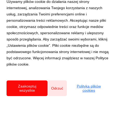
Używamy plików cookie do działania naszej strony
internetowej, analizowania Twojego korzystania z naszych
usług, zarządzania Twoimi preferencjami online i
personalizowania treści reklamowych. Akceptując nasze pliki
cookie, otrzymasz odpowiednie treści oraz funkcje mediów
AKTUALNOŚCI
społecznościowych, spersonalizowane reklamy i ulepszony
Nocny Kochanek, ADHD, P.O.D. i wiele więcej!
sposób przeglądania. Aby zarządzać swoimi wyborami, kliknij
Piątek na Festiwalu
„Ustawienia plików cookie”. Pliki cookie niezbędne są do
1 sierpnia 2026
podstawowego funkcjonowania strony internetowej i nie mogą
Piątek na 32. Pol'and'Rock Festival zawierał w sobie całą
być odrzucone. Więcej informacji znajdziesz w naszej Polityce
esencję Najpiękniejszego Festiwalu Świata. Obie sceny grały
plików cookie.
jak z nut, przez strefy, stoiska i sklepiki przewijało się tysiące
Festiwalowiczów, warsztaty cieszyły się ogromnym
zainteresowaniem, a pogoda ponownie d...
Zaakceptuj
Polityka plików
Odrzuć
wszystkie
cookies
Powered by