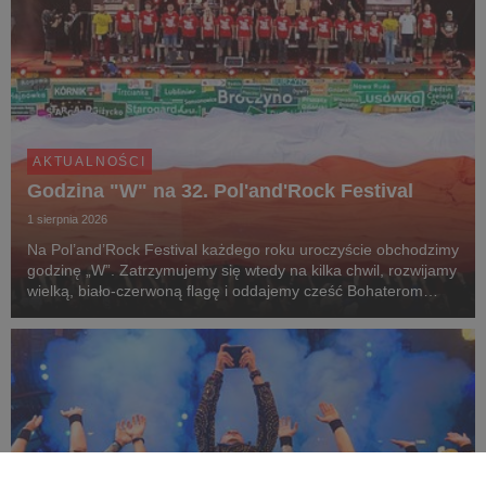
AKTUALNOŚCI
Godzina "W" na 32. Pol'and'Rock Festival
1 sierpnia 2026
Na Pol’and’Rock Festival każdego roku uroczyście obchodzimy
godzinę „W”. Zatrzymujemy się wtedy na kilka chwil, rozwijamy
wielką, biało-czerwoną flagę i oddajemy cześć Bohaterom
Powstania Warszawskiego.