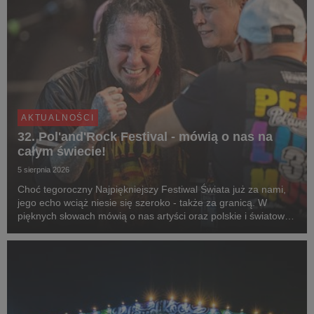
AKTUALNOŚCI
32. Pol'and'Rock Festival - mówią o nas na
całym świecie!
5 sierpnia 2026
Choć tegoroczny Najpiękniejszy Festiwal Świata już za nami,
jego echo wciąż niesie się szeroko - także za granicą. W
pięknych słowach mówią o nas artyści oraz polskie i światowe
media, nie brakuje jednak też negatywnych mitów, które
postaramy się rozwiać.