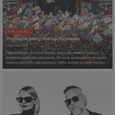
KTO ZAGRA
Poznajcie pełny line-up Festiwalu
23 czerwca 2026
Najpiękniejszy Festiwal Świata zbliża się wielkimi krokami, a
przygotowania idą pełną parą. Wczoraj zamknęliśmy program
dwoma mocnymi ogłoszeniami, które zostały przyjęte bardzo
pozytywnie. Prezentujemy pełny line-up 32. Pol'and'Rock
Festival