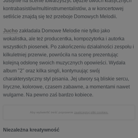
Justynie na scenie towarzyszyć będzie dwóch klasycznych
kontrabasistów/multiinstrumentalistów, a w koncertowej
setliście znajdą się też przeboje Domowych Melodii.
Jucho
zakładała Domowe Melodie nie tylko jako
wokalistka, ale też producentka, kompozytorka i autorka
wszystkich piosenek. Po zakończeniu działalności zespołu i
kilkuletniej przerwie, powróciła na scenę prezentując
kolejną odsłonę swoich muzycznych opowieści. Wydała
album "2" oraz kilka singli, kontynuując swój
charakterystyczny styl pisania. Jej utwory są bliskie sercu,
liryczne, kolorowe, czasem zabawne, a momentami nawet
wulgarne. Na pewno zaś bardzo kobiece.
Aby wyświetlić treść poprawnie
zaakceptuj pliki cookies.
Niezależna kreatywność