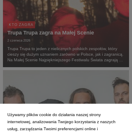
KTO ZAGRA
Trupa Trupa zagra na Małej Scenie
2 czerwca 2026
Trupa Trupa to jeden z nielicznych polskich zespołów, który
cieszy się dużym uznaniem zarówno w Polsce, jak i zagranicą.
Na Małej Scenie Najpiękniejszego Festiwalu Świata zagrają 1
sierpnia o godz. 21:55.
Używamy plików cookie do działania naszej strony
internetowej, analizowania Twojego korzystania z naszych
usług, zarządzania Twoimi preferencjami online i