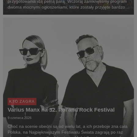
przygotowania idą pełną parą. Wczoraj zamknęliśmy program
dwoma mocnymi ogłoszeniami, które zostały przyjęte bardzo
pozytywnie. Prezentujemy pełny line-up 32. Pol'and'Rock
Festival
KTO ZAGRA
Varius Manx na 32. Pol'and'Rock Festival
9 czerwca 2026
Choć na scenie obecni są od wielu lat, a ich przeboje zna cała
Polska, na Najpiękniejszym Festiwalu Świata zagrają po raz