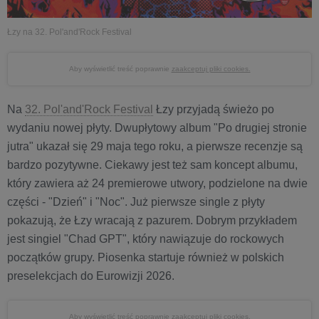
Łzy na 32. Pol'and'Rock Festival
Aby wyświetlić treść poprawnie
zaakceptuj pliki cookies.
Na
32. Pol'and'Rock Festival
Łzy przyjadą świeżo po
wydaniu nowej płyty. Dwupłytowy album "Po drugiej stronie
jutra" ukazał się 29 maja tego roku, a pierwsze recenzje są
bardzo pozytywne. Ciekawy jest też sam koncept albumu,
który zawiera aż 24 premierowe utwory, podzielone na dwie
części - "Dzień" i "Noc". Już pierwsze single z płyty
pokazują, że Łzy wracają z pazurem. Dobrym przykładem
jest singiel "Chad GPT", który nawiązuje do rockowych
początków grupy. Piosenka startuje również w polskich
preselekcjach do Eurowizji 2026.
Aby wyświetlić treść poprawnie
zaakceptuj pliki cookies.