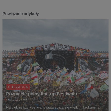
Powiązane artykuły
KTO ZAGRA
Poznajcie pełny line-up Festiwalu
23 czerwca 2026
Najpiękniejszy Festiwal Świata zbliża się wielkimi krokami, a