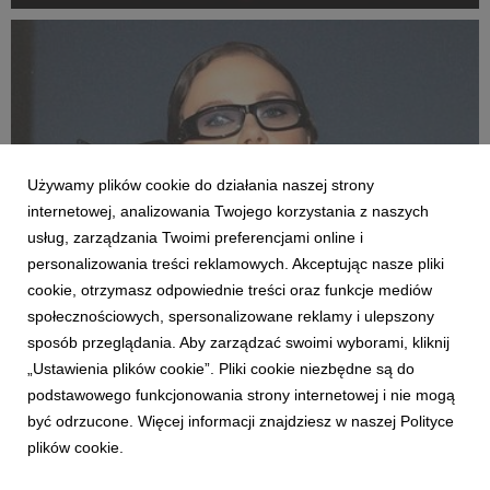
sierpnia o godz. 21:55.
Używamy plików cookie do działania naszej strony
internetowej, analizowania Twojego korzystania z naszych
usług, zarządzania Twoimi preferencjami online i
personalizowania treści reklamowych. Akceptując nasze pliki
cookie, otrzymasz odpowiednie treści oraz funkcje mediów
KTO ZAGRA
społecznościowych, spersonalizowane reklamy i ulepszony
Kasia Lins zagra Ciechowskiego na Małej
sposób przeglądania. Aby zarządzać swoimi wyborami, kliknij
Scenie
„Ustawienia plików cookie”. Pliki cookie niezbędne są do
25 maja 2026
podstawowego funkcjonowania strony internetowej i nie mogą
Kasia Lins na Najpiękniejszym Festiwalu Świata zaprezentuje
być odrzucone. Więcej informacji znajdziesz w naszej Polityce
swój projekt "Obywatelka K.L." - osobiste, emocjonalne
plików cookie.
interpretacje utworów Grzegorza Ciechowskiego.