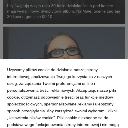
Łzy świętują w tym roku 30-lecie działalności, a pod koniec
maja wydali nowy, dwupłytowy album. Na Małej Scenie zagrają
30 lipca o godzinie 00:10.
Używamy plików cookie do działania naszej strony
internetowej, analizowania Twojego korzystania z naszych
usług, zarządzania Twoimi preferencjami online i
personalizowania treści reklamowych. Akceptując nasze pliki
cookie, otrzymasz odpowiednie treści oraz funkcje mediów
KTO ZAGRA
społecznościowych, spersonalizowane reklamy i ulepszony
Kasia Lins zagra Ciechowskiego na Małej
sposób przeglądania. Aby zarządzać swoimi wyborami, kliknij
Scenie
„Ustawienia plików cookie”. Pliki cookie niezbędne są do
25 maja 2026
podstawowego funkcjonowania strony internetowej i nie mogą