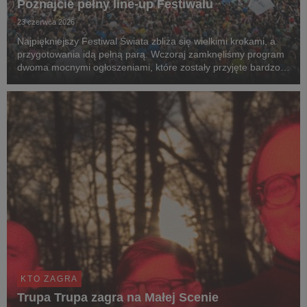
Poznajcie pełny line-up Festiwalu
23 czerwca 2026
Najpiękniejszy Festiwal Świata zbliża się wielkimi krokami, a
przygotowania idą pełną parą. Wczoraj zamknęliśmy program
dwoma mocnymi ogłoszeniami, które zostały przyjęte bardzo
pozytywnie. Prezentujemy pełny line-up 32. Pol'and'Rock
Festival
KTO ZAGRA
Trupa Trupa zagra na Małej Scenie