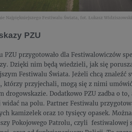
e Najpiękniejszego Festiwalu Świata, fot. Łukasz Widziszowsk
skazy PZU
u PZU przygotowało dla Festiwalowiczów spe
y. Dzięki nim będą wiedzieli, jak się porusz
jszym Festiwalu Świata. Jeżeli chcą znaleźć 
 którzy przyjechali, mogą się z nimi umówi
m drogowskazie. Dodatkowo PZU zadba o to, 
j widać na polu. Partner Festiwalu przygotowa
ch kamizelek oraz 10 tysięcy opasek. Można
szy Pokojowego Patrolu, czyli festiwalowej 