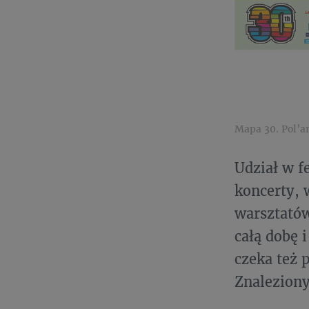
Mapa 30. Pol’a
Udział w f
koncerty, 
warsztatów
całą dobę 
czeka też 
Znalezion