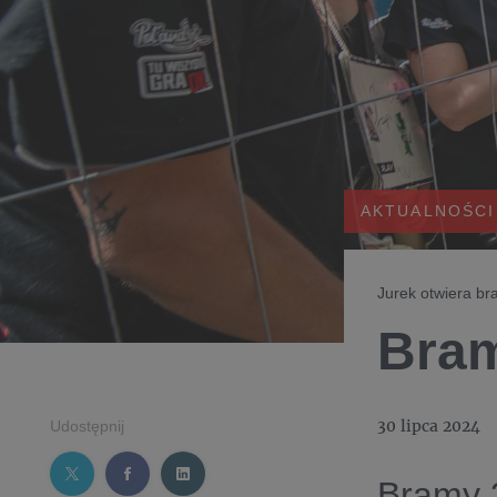
AKTUALNOŚCI
Jurek otwiera br
Bram
30 lipca 2024
Udostępnij
Bramy 3