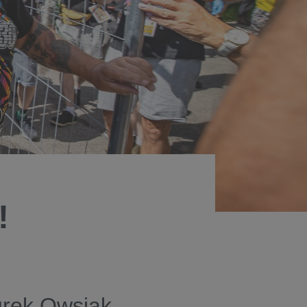
!
urek Owsiak