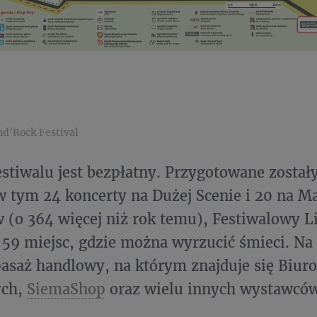
nd’Rock Festival
estiwalu jest bezpłatny. Przygotowane został
w tym 24 koncerty na Dużej Scenie i 20 na Ma
 (o 364 więcej niż rok temu), Festiwalowy L
i 59 miejsc, gdzie można wyrzucić śmieci. N
pasaż handlowy, na którym znajduje się Biur
ych,
SiemaShop
oraz wielu innych wystawców