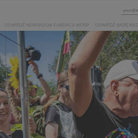
ODWIEDŹ NEWSROOM FUNDACJI WOŚP
ODWIEDŹ BAZĘ ME