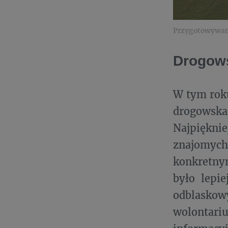
Przygotowywani
Drogow
W tym rok
drogowskaz
Najpięknie
znajomych,
konkretny
było lepie
odblaskowy
wolontariu