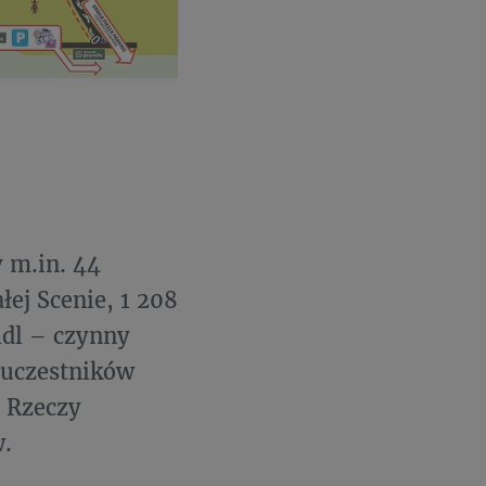
y m.in. 44
łej Scenie, 1 208
idl – czynny
a uczestników
o Rzeczy
.