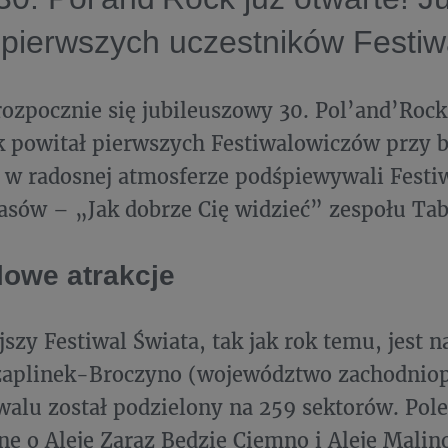
 pierwszych uczestników Festiw
rozpocznie się jubileuszowy 30. Pol’and’Rock 
k powitał pierwszych Festiwalowiczów przy 
 w radosnej atmosferze podśpiewywali Fest
sów – „Jak dobrze Cię widzieć” zespołu Tab
lowe atrakcje
szy Festiwal Świata, tak jak rok temu, jest n
Czaplinek-Broczyno (województwo zachodniop
iwalu został podzielony na 259 sektorów. Pol
e o Aleję Zaraz Będzie Ciemno i Aleję Malin