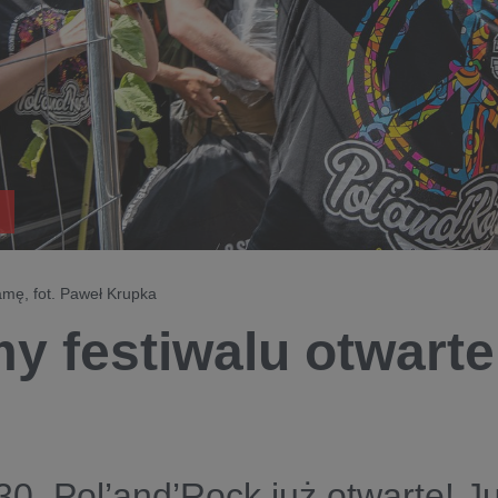
amę, fot. Paweł Krupka
y festiwalu otwarte
0. Pol’and’Rock już otwarte! J