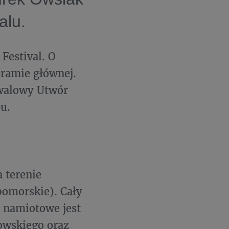
alu.
Festival. O
bramie głównej.
iwalowy Utwór
u.
a terenie
omorskie). Cały
e namiotowe jest
owskiego oraz