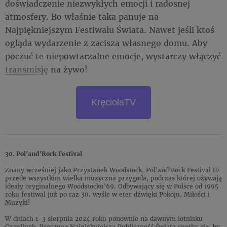
doświadczenie niezwykłych emocji i radosnej
atmosfery. Bo właśnie taka panuje na
Najpiękniejszym Festiwalu Świata. Nawet jeśli ktoś
ogląda wydarzenie z zacisza własnego domu. Aby
poczuć te niepowtarzalne emocje, wystarczy włączyć
transmisję
na żywo!
KręciołaTV
30. Pol'and'Rock Festival
Znany wcześniej jako Przystanek Woodstock, Pol'and'Rock Festival to
przede wszystkim wielka muzyczna przygoda, podczas której ożywają
ideały oryginalnego Woodstocku'69. Odbywający się w Polsce od 1995
roku festiwal już po raz 30. wyśle w eter dźwięki Pokoju, Miłości i
Muzyki!
W dniach 1-3 sierpnia 2024 roku ponownie na dawnym lotnisku
Czaplinek-Broczyno Najpiękniejsza Publiczność Świata spotka się, by