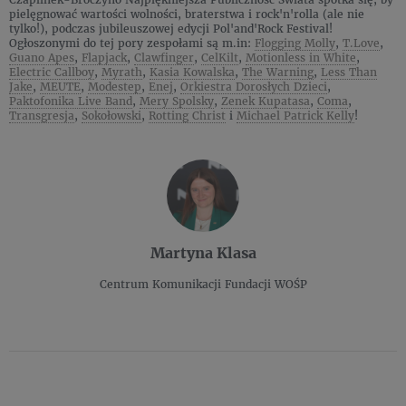
pielęgnować wartości wolności, braterstwa i rock'n'rolla (ale nie
tylko!), podczas jubileuszowej edycji Pol'and'Rock Festival!
Ogłoszonymi do tej pory zespołami są m.in:
Flogging Molly
,
T.Love
,
Guano Apes
,
Flapjack
,
Clawfinger
,
CelKilt
,
Motionless in White
,
Electric Callboy
,
Myrath
,
Kasia Kowalska
,
The Warning
,
Less Than
Jake
,
MEUTE
,
Modestep
,
Enej
,
Orkiestra Dorosłych Dzieci
,
Paktofonika Live Band
,
Mery Spolsky
,
Zenek Kupatasa
,
Coma
,
Transgresja
,
Sokołowski
,
Rotting Christ
i
Michael Patrick Kelly
!
Martyna Klasa
Centrum Komunikacji Fundacji WOŚP