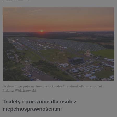
Festiwalowe pole na terenie Lotniska Czaplinek–Broczyno, fot.
Łukasz Widziszowski
Toalety i prysznice dla osób z
niepełnosprawnościami