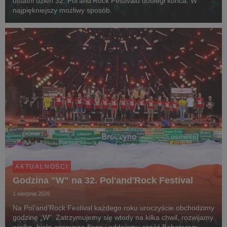
ostatni dzień 32. Pol'and'Rock Festivalu dobiegł końca. W
najpiękniejszy możliwy sposób.
AKTUALNOŚCI
Godzina "W" na 32. Pol'and'Rock Festival
1 sierpnia 2026
Na Pol’and’Rock Festival każdego roku uroczyście obchodzimy
godzinę „W”. Zatrzymujemy się wtedy na kilka chwil, rozwijamy
wielką, biało-czerwoną flagę i oddajemy cześć Bohaterom