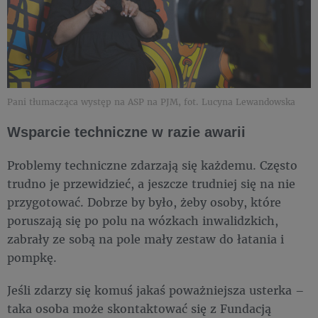
Pani tłumacząca występ na ASP na PJM, fot. Lucyna Lewandowska
Wsparcie techniczne w razie awarii
Problemy techniczne zdarzają się każdemu. Często
trudno je przewidzieć, a jeszcze trudniej się na nie
przygotować. Dobrze by było, żeby osoby, które
poruszają się po polu na wózkach inwalidzkich,
zabrały ze sobą na pole mały zestaw do łatania i
pompkę.
Jeśli zdarzy się komuś jakaś poważniejsza usterka –
taka osoba może skontaktować się z Fundacją