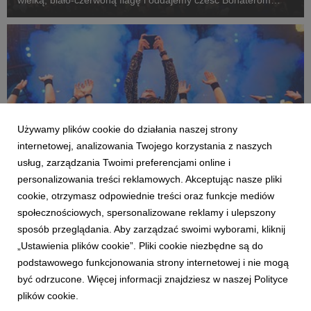
Powstania Warszawskiego.
Używamy plików cookie do działania naszej strony
internetowej, analizowania Twojego korzystania z naszych
usług, zarządzania Twoimi preferencjami online i
personalizowania treści reklamowych. Akceptując nasze pliki
cookie, otrzymasz odpowiednie treści oraz funkcje mediów
AKTUALNOŚCI
społecznościowych, spersonalizowane reklamy i ulepszony
Nocny Kochanek, ADHD, P.O.D. i wiele więcej!
sposób przeglądania. Aby zarządzać swoimi wyborami, kliknij
Piątek na Festiwalu
„Ustawienia plików cookie”. Pliki cookie niezbędne są do
1 sierpnia 2026
podstawowego funkcjonowania strony internetowej i nie mogą
Piątek na 32. Pol'and'Rock Festival zawierał w sobie całą
być odrzucone. Więcej informacji znajdziesz w naszej Polityce
esencję Najpiękniejszego Festiwalu Świata. Obie sceny grały
plików cookie.
jak z nut, przez strefy, stoiska i sklepiki przewijało się tysiące
Festiwalowiczów, warsztaty cieszyły się ogromnym