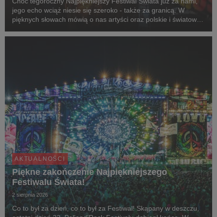
Choć tegoroczny Najpiękniejszy Festiwal Świata już za nami,
jego echo wciąż niesie się szeroko - także za granicą. W
pięknych słowach mówią o nas artyści oraz polskie i światowe
media, nie brakuje jednak też negatywnych mitów, które
postaramy się rozwiać.
AKTUALNOŚCI
Piękne zakończenie Najpiękniejszego
Festiwalu Świata!
2 sierpnia 2026
Co to był za dzień, co to był za Festiwal! Skąpany w deszczu,