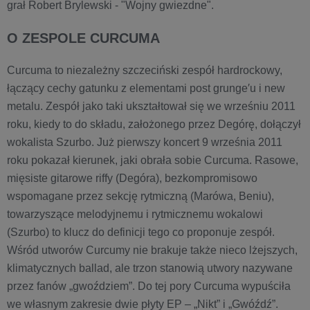
grał Robert Brylewski - "Wojny gwiezdne".
O ZESPOLE CURCUMA
Curcuma to niezależny szczeciński zespół hardrockowy,
łączący cechy gatunku z elementami post grunge′u i new
metalu. Zespół jako taki ukształtował się we wrześniu 2011
roku, kiedy to do składu, założonego przez Degórę, dołączył
wokalista Szurbo. Już pierwszy koncert 9 września 2011
roku pokazał kierunek, jaki obrała sobie Curcuma. Rasowe,
mięsiste gitarowe riffy (Degóra), bezkompromisowo
wspomagane przez sekcję rytmiczną (Marówa, Beniu),
towarzyszące melodyjnemu i rytmicznemu wokalowi
(Szurbo) to klucz do definicji tego co proponuje zespół.
Wśród utworów Curcumy nie brakuje także nieco lżejszych,
klimatycznych ballad, ale trzon stanowią utwory nazywane
przez fanów „gwoździem”. Do tej pory Curcuma wypuściła
we własnym zakresie dwie płyty EP – „Nikt” i „Gwóźdź”.