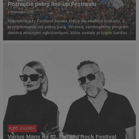
Poznajcie pełny line-up Festiwalu
23 czerwca 2026
Najpiękniejszy Festiwal Świata zbliża się wielkimi krokami, a
przygotowania idą pełną parą. Wczoraj zamknęliśmy program
dwoma mocnymi ogłoszeniami, które zostały przyjęte bardzo
pozytywnie. Prezentujemy pełny line-up 32. Pol'and'Rock
Festival
KTO ZAGRA
Varius Manx na 32. Pol'and'Rock Festival