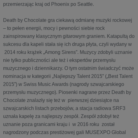
przemierzając kraj od Phoenix po Seattle.
Death by Chocolate gra ciekawą odmianę muzyki rockowej
– to pełen energii, mocy i pewności siebie rock
zainspirowany klasycznym gitarowym graniem. Katapultą do
sukcesu dla kapeli stała się ich druga płyta, czyli wydany w
2014 roku krążek „Among Sirens”. Muzycy zdobyli uznanie
nie tylko publiczności ale też i ekspertów przemysłu
muzycznego i dziennikarzy. O tym ostatnim świadczyć może
nominacja w kategorii „Najlepszy Talent 2015” („Best Talent
2015”) w Swiss Music Awards (nagrody szwajcarskiego
przemysłu muzycznego). Piosenki nagrane przez Death by
Chocolate znalazły się też w pierwszej dziesiątce na
szwajcarskich listach przebojów, a stacja radiowa SRF3
uznała kapelę za najlepszy zespół. Zespół zdobył też
uznanie poza granicami kraju i w 2016 roku został
nagrodzony podczas prestiżowej gali MUSEXPO Global