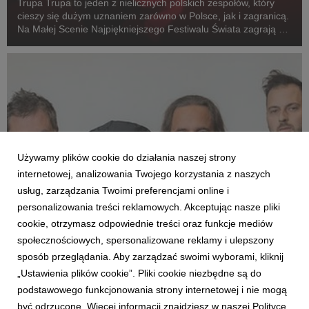
Trupa Trupa to jeden z nielicznych polskich zespołów, który
cieszy się dużym uznaniem zarówno w Polsce, jak i zagranicą.
Na Małej Scenie Najpiękniejszego Festiwalu Świata zagrają 1
sierpnia o godz. 21:55.
Używamy plików cookie do działania naszej strony
internetowej, analizowania Twojego korzystania z naszych
usług, zarządzania Twoimi preferencjami online i
personalizowania treści reklamowych. Akceptując nasze pliki
cookie, otrzymasz odpowiednie treści oraz funkcje mediów
KTO ZAGRA
społecznościowych, spersonalizowane reklamy i ulepszony
Łzy zagrają na Małej Scenie 32. Pol'and'Rock
sposób przeglądania. Aby zarządzać swoimi wyborami, kliknij
Festival
„Ustawienia plików cookie”. Pliki cookie niezbędne są do
2 czerwca 2026
podstawowego funkcjonowania strony internetowej i nie mogą
Łzy świętują w tym roku 30-lecie działalności, a pod koniec
być odrzucone. Więcej informacji znajdziesz w naszej Polityce