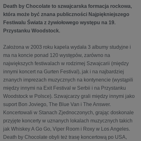
Death by Chocolate to szwajcarska formacja rockowa,
która może być znana publiczności Najpiękniejszego
Festiwalu Świata z żywiołowego występu na 19.
Przystanku Woodstock.
Założona w 2003 roku kapela wydała 3 albumy studyjne i
ma na koncie ponad 120 występów, zarówno na
największych festiwalach w rodzimej Szwajcarii (między
innymi koncert na Gurten Festival), jak i na najbardziej
znanych imprezach muzycznych na kontynencie (wystąpili
między innymi na Exit Festival w Serbii i na Przystanku
Woodstock w Polsce). Szwajcarzy grali między innymi jako
suport Bon Joviego, The Blue Van i The Answer.
Koncertowali w Stanach Zjednoczonych, grając doskonale
przyjęte koncerty w uznanych lokalach muzycznych takich
jak Whiskey A Go Go, Viper Room i Roxy w Los Angeles.
Death by Chocolate obyli też trasę koncertową po USA,