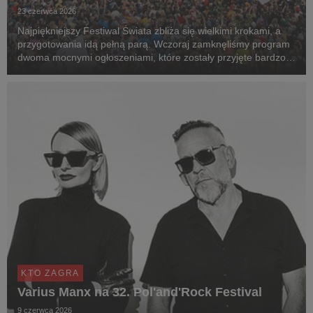
23 czerwca 2026
Najpiękniejszy Festiwal Świata zbliża się wielkimi krokami, a
przygotowania idą pełną parą. Wczoraj zamknęliśmy program
dwoma mocnymi ogłoszeniami, które zostały przyjęte bardzo
pozytywnie. Prezentujemy pełny line-up 32. Pol'and'Rock
Festival
KTO ZAGRA
Varius Manx na 32. Pol'and'Rock Festival
9 czerwca 2026