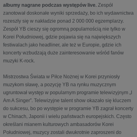
albumy nagrane podczas występów live.
Zespół
zanotował doskonałe wyniki sprzedaży, bo ich wydawnictwa
rozeszły się w nakładzie ponad 2 000 000 egzemplarzy.
Zespół YB cieszy się ogromną popularnością nie tylko w
Korei Południowej, gdzie pojawia się na największych
festiwalach jako headliner, ale też w Europie, gdzie ich
koncerty wzbudzają duże zainteresowanie wśród fanów
muzyki K-rock.
Mistrzostwa Świata w Piłce Nożnej w Korei przyniosły
muzykom sławę, a pozycję YB na rynku muzycznym
ugruntował występ w popularnym programie telewizyjnym „I
Am A Singer”. Telewizyjne talent show okazało się kluczem
do sukcesu, bo po występie w programie YB zagrał koncerty
w Chinach, Japonii i wielu państwach europejskich. Często
określani mianem kulturowych ambasadorów Korei
Południowej, muzycy zostali dwukrotnie zaproszeni do