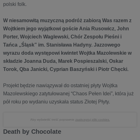
polski folk.
W niesamowitą muzyczną podróż zabiorą Was razem z
Wojtkiem jego wyjątkowi goście Ania Rusowicz, John
Porter, Wojciech Waglewski, Chór Zespołu Pieśni i
Tańca „Śląsk” im. Stanisława Hadyny. Jazzowego
wyrazu doda występowi kwintet Wojtka Mazolewskie w
składzie Joanna Duda, Marek Pospieszalski, Oskar
Torok, Qba Janicki, Cyprian Baszyński i Piotr Chęcki.
Projekt będzie nawiązywał do ostatniej płyty Wojtka
Mazolewskiego zatytułowanej “Chaos Pełen Idei”, która już
pół roku po wydaniu uzyskała status Złotej Płyty.
Aby wyświetlić treść poprawnie
zaakceptuj pliki cookies.
Death by Chocolate