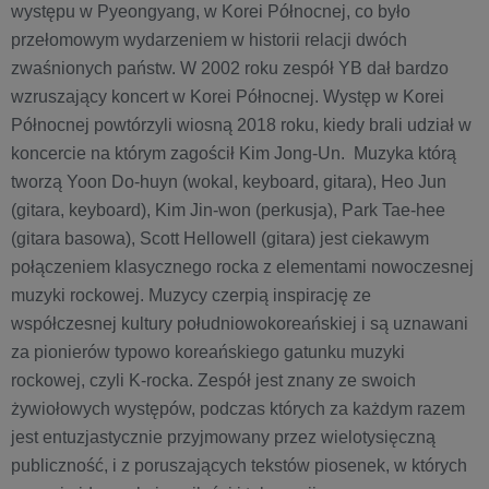
występu w Pyeongyang, w Korei Północnej, co było
przełomowym wydarzeniem w historii relacji dwóch
zwaśnionych państw. W 2002 roku zespół YB dał bardzo
wzruszający koncert w Korei Północnej. Występ w Korei
Północnej powtórzyli wiosną 2018 roku, kiedy brali udział w
koncercie na którym zagościł Kim Jong-Un. Muzyka którą
tworzą Yoon Do-huyn (wokal, keyboard, gitara), Heo Jun
(gitara, keyboard), Kim Jin-won (perkusja), Park Tae-hee
(gitara basowa), Scott Hellowell (gitara) jest ciekawym
połączeniem klasycznego rocka z elementami nowoczesnej
muzyki rockowej. Muzycy czerpią inspirację ze
współczesnej kultury południowokoreańskiej i są uznawani
za pionierów typowo koreańskiego gatunku muzyki
rockowej, czyli K-rocka. Zespół jest znany ze swoich
żywiołowych występów, podczas których za każdym razem
jest entuzjastycznie przyjmowany przez wielotysięczną
publiczność, i z poruszających tekstów piosenek, w których