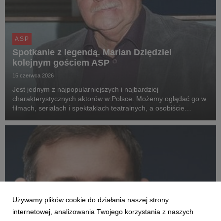
ASP
Spotkanie z legendą. Marian Dziędziel
kolejnym gościem ASP
15 czerwca 2026
Jest jednym z najpopularniejszych i najbardziej
charakterystycznych aktorów w Polsce. Możemy oglądać go w
filmach, serialach i spektaklach teatralnych, a osobiście
spotkać 30 lipca o 11:00 w Dużym Namiocie ASP.
Używamy plików cookie do działania naszej strony
internetowej, analizowania Twojego korzystania z naszych