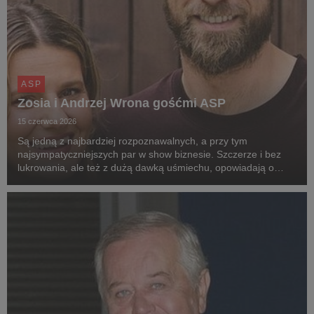
ASP
Zosia i Andrzej Wrona gośćmi ASP
15 czerwca 2026
Są jedną z najbardziej rozpoznawalnych, a przy tym
najsympatyczniejszych par w show biznesie. Szczerze i bez
lukrowania, ale też z dużą dawką uśmiechu, opowiadają o
rodzicielstwie, swoich karierach, prowadzeniu popularnego
reality-show i działalności charytatywnej. Z Zos...