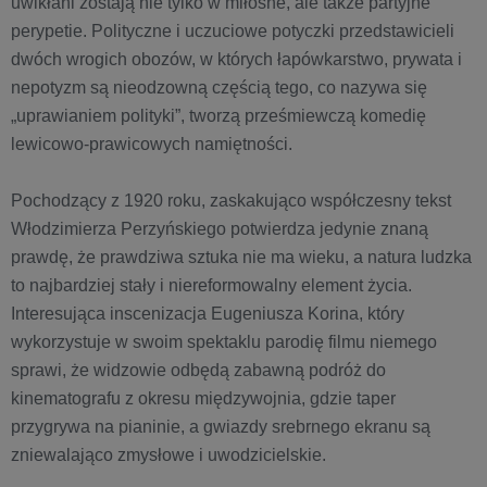
uwikłani zostają nie tylko w miłosne, ale także partyjne
perypetie. Polityczne i uczuciowe potyczki przedstawicieli
dwóch wrogich obozów, w których łapówkarstwo, prywata i
nepotyzm są nieodzowną częścią tego, co nazywa się
„uprawianiem polityki”, tworzą prześmiewczą komedię
lewicowo-prawicowych namiętności.
Pochodzący z 1920 roku, zaskakująco współczesny tekst
Włodzimierza Perzyńskiego potwierdza jedynie znaną
prawdę, że prawdziwa sztuka nie ma wieku, a natura ludzka
to najbardziej stały i niereformowalny element życia.
Interesująca inscenizacja Eugeniusza Korina, który
wykorzystuje w swoim spektaklu parodię filmu niemego
sprawi, że widzowie odbędą zabawną podróż do
kinematografu z okresu międzywojnia, gdzie taper
przygrywa na pianinie, a gwiazdy srebrnego ekranu są
zniewalająco zmysłowe i uwodzicielskie.