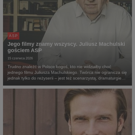
ASP
Jego filmy znamy wszyscy. Juliusz Machulski
gościem ASP
15 czerwca 2026
Trudno znaleźć w Polsce kogoś, kto nie widziałby choć
jednego filmu Juliusza Machulskiego. Twórca nie ogranicza się
jednak tylko do reżyserii – jest też scenarzystą, dramaturgiem i
ostatnio pisarzem. Na spotkanie z wybitnym reżyserem
polskiego kina zapraszamy 1 sierpnia ...