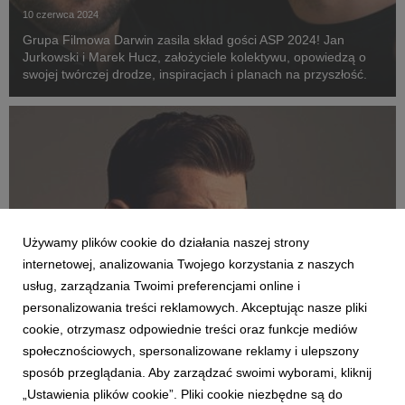
10 czerwca 2024
Grupa Filmowa Darwin zasila skład gości ASP 2024! Jan
Jurkowski i Marek Hucz, założyciele kolektywu, opowiedzą o
swojej twórczej drodze, inspiracjach i planach na przyszłość.
Używamy plików cookie do działania naszej strony
internetowej, analizowania Twojego korzystania z naszych
usług, zarządzania Twoimi preferencjami online i
personalizowania treści reklamowych. Akceptując nasze pliki
cookie, otrzymasz odpowiednie treści oraz funkcje mediów
ASP
społecznościowych, spersonalizowane reklamy i ulepszony
Spotkanie z Mistrzem Słowa - Remigiusz Mróz
sposób przeglądania. Aby zarządzać swoimi wyborami, kliknij
na ASP!
„Ustawienia plików cookie”. Pliki cookie niezbędne są do
22 kwietnia 2024