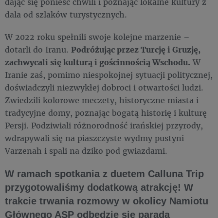
dając się ponieść chwili i poznając lokalne kultury z
dala od szlaków turystycznych.
W 2022 roku spełnili swoje kolejne marzenie –
dotarli do Iranu.
Podróżując przez Turcję i Gruzję,
zachwycali się kulturą i gościnnością Wschodu.
W
Iranie zaś, pomimo niespokojnej sytuacji politycznej,
doświadczyli niezwykłej dobroci i otwartości ludzi.
Zwiedzili kolorowe meczety, historyczne miasta i
tradycyjne domy, poznając bogatą historię i kulturę
Persji. Podziwiali różnorodność irańskiej przyrody,
wdrapywali się na piaszczyste wydmy pustyni
Varzenah i spali na dziko pod gwiazdami.
W ramach spotkania z duetem Calluna Trip
przygotowaliśmy dodatkową atrakcję! W
trakcie trwania rozmowy w okolicy Namiotu
Głównego ASP odbędzie się parada