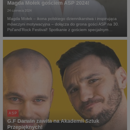
Magda Mołek gościem ASP 2024!
24 czerwca 2024
Magda Mołek – ikona polskiego dziennikarstwa i inspirująca
mówczyni motywacyjna – dołącza do grona gości ASP na 30.
Pol'and'Rock Festival! Spotkanie z gościem specjalnym
mBanku będzie wyjątkową okazją do szczerej rozmowy o
autentyczności, dążeniu do doskonałości i czerpa...
ASP
G.F Darwin zawita na Akademii Sztuk
Przepięknych!