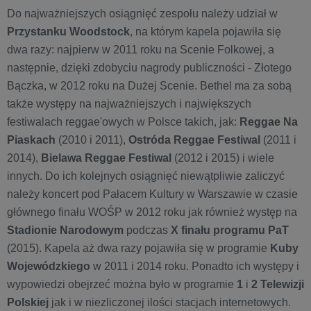
Do najważniejszych osiągnięć zespołu należy udział w
Przystanku Woodstock
, na którym kapela pojawiła się
dwa razy: najpierw w 2011 roku na Scenie Folkowej, a
następnie, dzięki zdobyciu nagrody publiczności - Złotego
Bączka, w 2012 roku na Dużej Scenie. Bethel ma za sobą
także występy na najważniejszych i największych
festiwalach reggae'owych w Polsce takich, jak:
Reggae Na
Piaskach
(2010 i 2011),
Ostróda Reggae Festiwal
(2011 i
2014),
Bielawa Reggae Festiwal
(2012 i 2015) i wiele
innych. Do ich kolejnych osiągnięć niewątpliwie zaliczyć
należy koncert pod Pałacem Kultury w Warszawie w czasie
głównego finału WOŚP w 2012 roku jak również występ na
Stadionie Narodowym
podczas
X finału programu PaT
(2015). Kapela aż dwa razy pojawiła się w programie
Kuby
Wojewódzkiego
w 2011 i 2014 roku. Ponadto ich występy i
wypowiedzi obejrzeć można było w programie
1
i
2 Telewizji
Polskiej
jak i w niezliczonej ilości stacjach internetowych.