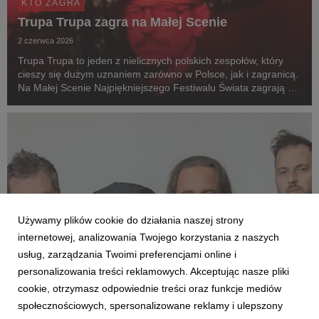
KTO ZAGRA
Trupa Trupa zagra na Małej Scenie
2 czerwca 2026
Trupa Trupa to jeden z nielicznych polskich zespołów, który
cieszy się dużym uznaniem zarówno w Polsce, jak i zagranicą.
Na Małej Scenie Najpiękniejszego Festiwalu Świata zagrają 1
sierpnia o godz. 21:55.
Używamy plików cookie do działania naszej strony
internetowej, analizowania Twojego korzystania z naszych
usług, zarządzania Twoimi preferencjami online i
personalizowania treści reklamowych. Akceptując nasze pliki
cookie, otrzymasz odpowiednie treści oraz funkcje mediów
KTO ZAGRA
społecznościowych, spersonalizowane reklamy i ulepszony
Łzy zagrają na Małej Scenie 32. Pol'and'Rock