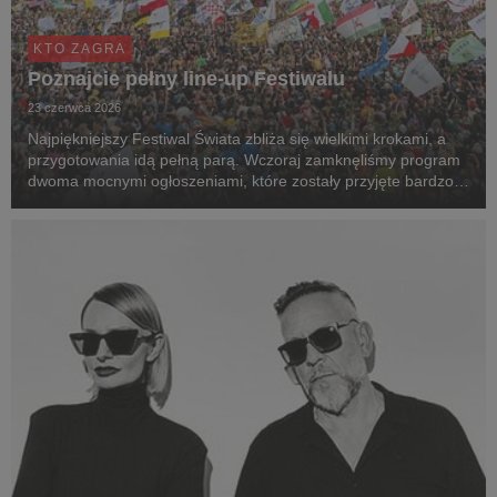
KTO ZAGRA
Poznajcie pełny line-up Festiwalu
23 czerwca 2026
Najpiękniejszy Festiwal Świata zbliża się wielkimi krokami, a
przygotowania idą pełną parą. Wczoraj zamknęliśmy program
dwoma mocnymi ogłoszeniami, które zostały przyjęte bardzo
pozytywnie. Prezentujemy pełny line-up 32. Pol'and'Rock
Festival