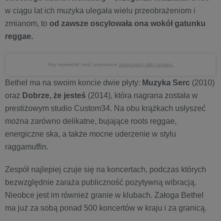
w ciągu lat ich muzyka ulegała wielu przeobrażeniom i
zmianom, to
od zawsze oscylowała ona wokół gatunku
reggae.
Aby wyświetlić treść poprawnie
zaakceptuj pliki cookies.
Bethel ma na swoim koncie dwie płyty:
Muzyka Serc
(2010)
oraz
Dobrze, że jesteś
(2014), która nagrana została w
prestiżowym studio Custom34. Na obu krążkach usłyszeć
można zarówno delikatne, bujające roots reggae,
energiczne ska, a także mocne uderzenie w stylu
raggamuffin.
Zespół najlepiej czuje się na koncertach, podczas których
bezwzględnie zaraża publiczność pozytywną wibracją.
Nieobce jest im również granie w klubach. Załoga Bethel
ma już za sobą ponad 500 koncertów w kraju i za granicą.