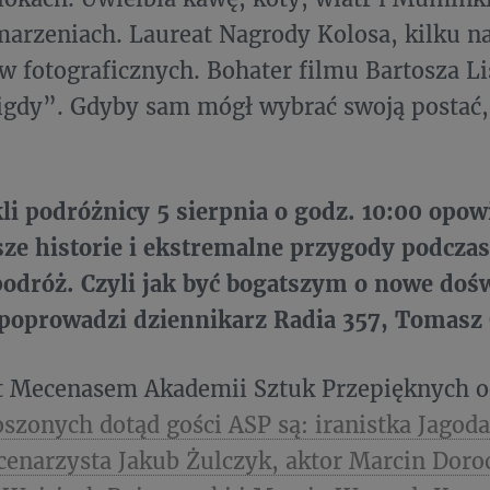
marzeniach. Laureat Nagrody Kolosa, kilku na
w fotograficznych. Bohater filmu Bartosza Li
igdy”. Gdyby sam mógł wybrać swoją postać,
li podróżnicy 5 sierpnia o godz. 10:00 opow
ze historie i ekstremalne przygody podczas
podróż. Czyli jak być bogatszym o nowe doś
oprowadzi dziennikarz Radia 357, Tomasz
t Mecenasem Akademii Sztuk Przepięknych o
szonych dotąd gości ASP są: iranistka Jagod
scenarzysta Jakub Żulczyk, aktor Marcin Doro