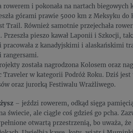
a rowerem i pokonała na nartach biegowych 
zeszła górami prawie 5000 km z Meksyku do 
est Trail. Również samotnie przejechała rowe
 Przeszła pieszo kawał Laponii i Szkocji, tak
i pracowała z kanadyjskimi i alaskańskimi tr
i rangersami.
rojekty została nagrodzona Kolosem oraz nag
 Traveler w kategorii Podróż Roku. Dziś jest
ów oraz jurorką Festiwalu Wrażliwego.
eżysz
– jeździ rowerem, odkąd sięga pamięcią
na świecie, ale ciągle coś gdzieś go pcha. Zaz
pełnione otwartą przestrzenią, bo uważa, że 
łokach. Uwielbia kawę, koty, wiatr i Muminki