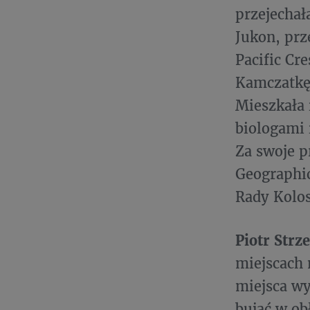
przejechał
Jukon, pr
Pacific Cr
Kamczatkę.
Mieszkała 
biologami 
Za swoje p
Geographic
Rady Kolos
Piotr Strz
miejscach 
miejsca wy
bujać w ob