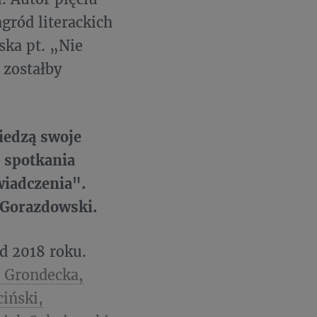
gród literackich
ska pt. „Nie
 zostałby
iedzą swoje
 spotkania
wiadczenia".
 Gorazdowski.
d 2018 roku.
a Grondecka,
ciński,