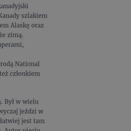
kanadyjski
Kanady szlakiem
rem Alaskę oraz
że zimą.
aperami,
rodą National
 też członkiem
. Był w wielu
wyczaj jeździ w
łatwiej jest tam
. Autor pięciu