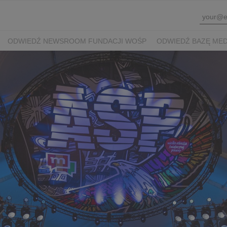
ODWIEDŹ NEWSROOM FUNDACJI WOŚP
ODWIEDŹ BAZĘ ME