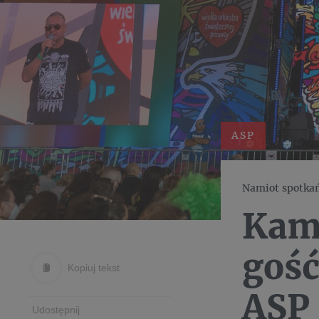
ASP
Namiot spotkań
Kami
goś
Kopiuj tekst
ASP
Udostępnij