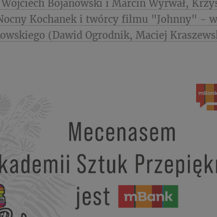
 Wojciech Bojanowski i Marcin Wyrwał, Krzy
Nocny Kochanek i twórcy filmu "Johnny" - 
owskiego (Dawid Ogrodnik, Maciej Kraszewsk
.