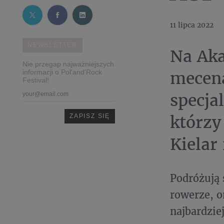
11 lipca 2022
NEWSLETTER
Na Ak
Nie przegap najważniejszych
mecena
informacji o Pol'and'Rock
Festival!
specja
którzy
Kielar 
Podróżują 
rowerze, o
najbardzie