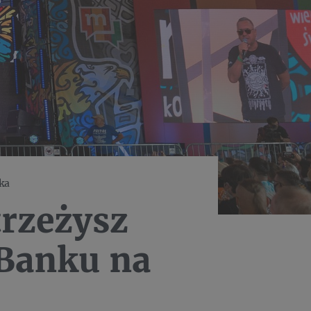
ka
trzeżysz
Banku na