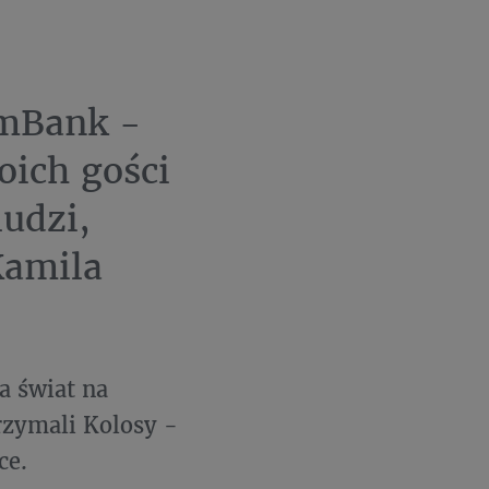
 mBank -
oich gości
ludzi,
Kamila
a świat na
rzymali Kolosy -
ce.