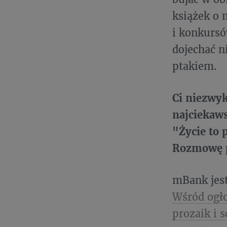
książek o 
i konkursó
dojechać n
ptakiem.
Ci niezwyk
najciekaws
"Życie to 
Rozmowę p
mBank jes
Wśród ogło
prozaik i 