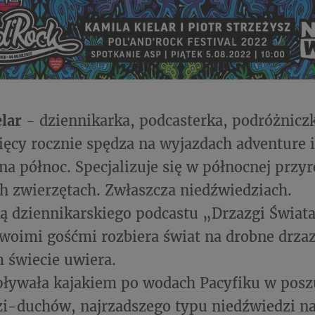
lar
- dziennikarka, podcasterka, podróżnicz
ięcy rocznie spędza na wyjazdach adventure i
na północ. Specjalizuje się w północnej przyr
h zwierzętach. Zwłaszcza niedźwiedziach.
ką dziennikarskiego podcastu „Drzazgi Świat
woimi gośćmi rozbiera świat na drobne drzaz
m świecie uwiera.
pływała kajakiem po wodach Pacyfiku w pos
i-duchów, najrzadszego typu niedźwiedzi na