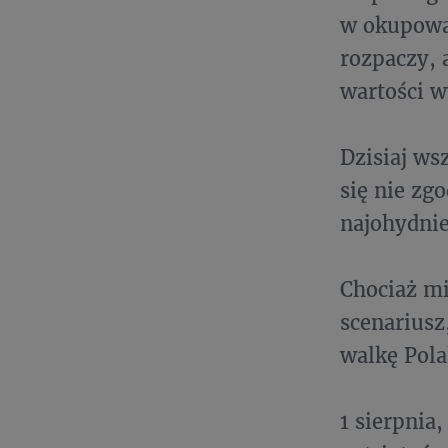
w okupowan
rozpaczy, 
wartości w
Dzisiaj ws
się nie zg
najohydnie
Chociaż mi
scenariusz
walkę Pola
1 sierpnia