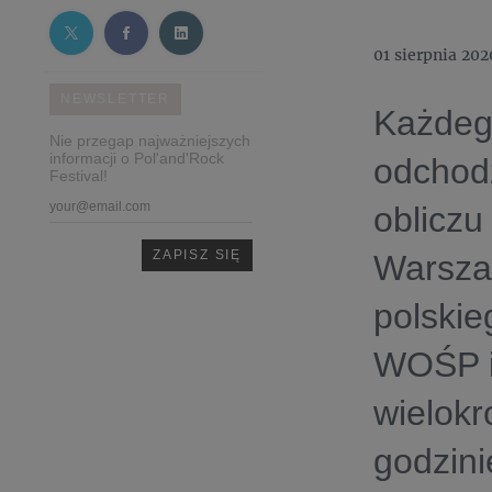
01 sierpnia 202
NEWSLETTER
Każdego
Nie przegap najważniejszych
informacji o Pol'and'Rock
odchodz
Festival!
obliczu
Warszaw
polskie
WOŚP i 
wielokr
godzini