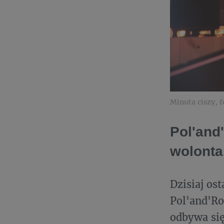
Minuta ciszy, 
Pol'and
wolonta
Dzisiaj os
Pol'and'Ro
odbywa się