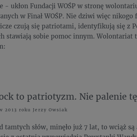
me - ukłon Fundacji WOŚP w stronę wolontari
nych w Finał WOŚP. Nie dziwi więc nikogo f
cze czują się patriotami, identyfikują się z P
ch stawiają sobie pomoc innym. Wolontariat 
m:
ck to patriotyzm. Nie palenie tę
w 2013 roku Jerzy Owsiak
d tamtych słów, minęło już 7 lat, to wciąż są 
się z ostatnią wypowiedzią Powstanki Wand