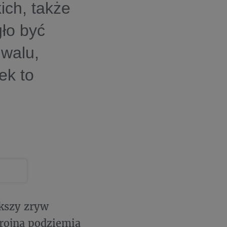
ich, także
ło być
iwalu,
ek to
kszy zryw
brojna podziemia