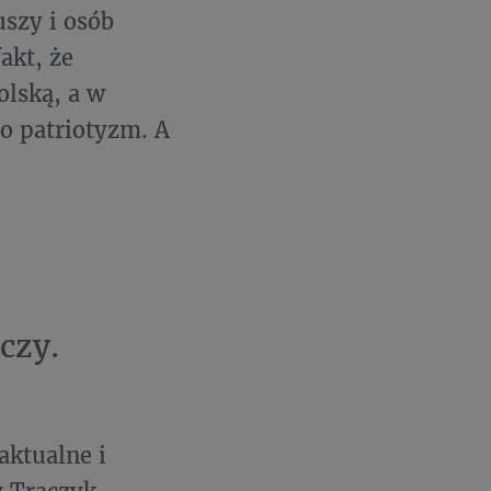
uszy i osób
akt, że
olską, a w
to patriotyzm. A
czy.
aktualne i
y Traczyk-