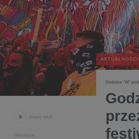
AKTUALNOŚCI
Godzina "W" pod
Godz
prze
Kopiuj tekst
fest
Udostępnij