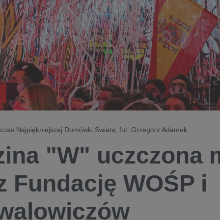
czas Najpiękniejszej Domówki Świata, fot. Grzegorz Adamek
ina "W" uczczona m
z Fundację WOŚP i
iwalowiczów