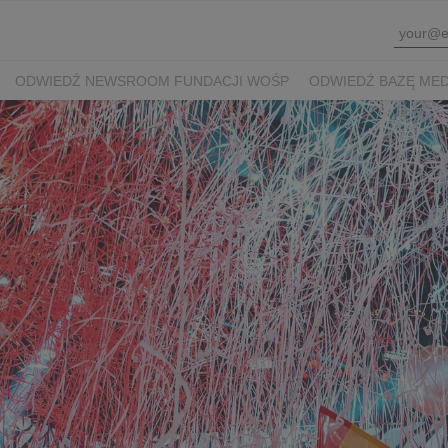
ODWIEDŹ NEWSROOM FUNDACJI WOŚP
ODWIEDŹ BAZĘ ME