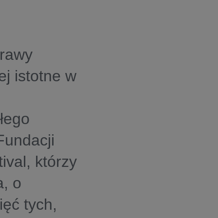
prawy
ej istotne w
łego
Fundacji
val, którzy
a, o
ięć tych,