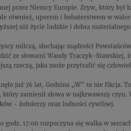
ej przez Niemcy Europie. Zryw, który był 
ale również, uporem i bohaterstwem w walce 
yższej niż życie ludzkie i dobra materialnego
zyscy milczą, słuchając mądrości Powstańców.
odzić ze słowami Wandy Traczyk-Stawskiej, ż
jszą rzeczą, jaka może przytrafić się człowie
nęło już 76 lat, Godzina „W” to nie fikcja. T
, który zamienił słowa w najkrwawszy czyn.
ków - żołnierzy oraz ludności cywilnej.
, o godz. 17:00 rozpoczyna się walka w serca