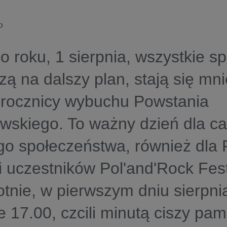
0
 roku, 1 sierpnia, wszystkie s
ą na dalszy plan, stają się mni
 rocznicy wybuchu Powstania
skiego. To ważny dzień dla ca
go społeczeństwa, również dla 
uczestników Pol'and'Rock Festi
otnie, w pierwszym dniu sierpni
e 17.00, czcili minutą ciszy pam