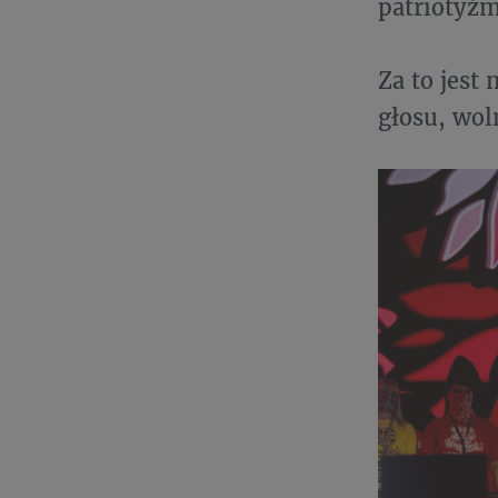
patriotyź
Za to jest
głosu, wol