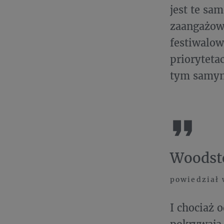
jest te sa
zaangażowa
festiwalowi
prioryteta
tym samy
Woodsto
powiedział 
I chociaż o
pokrywają 