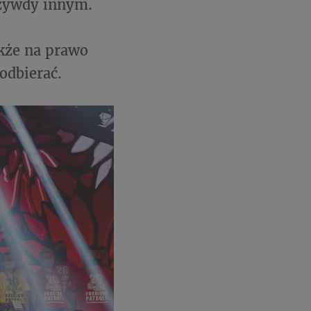
rzywdy innym.
akże na prawo
odbierać.