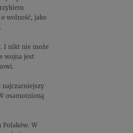
krzykiem
o wolność, jako
.
 I nikt nie może
e wojna jest
kowi.
o najczarniejszy
 W osamotnioną
ch Polaków. W