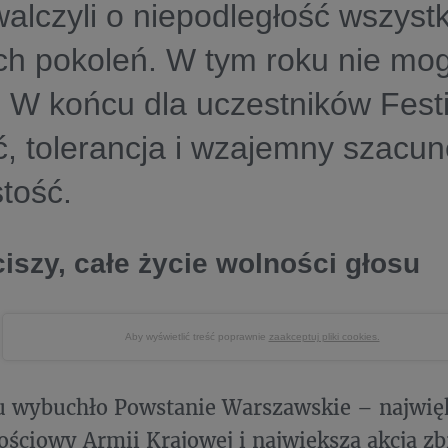
walczyli o niepodległość wszystk
ch pokoleń. W tym roku nie mog
. W końcu dla uczestników Fest
, tolerancja i wzajemny szacun
tość.
ciszy, całe życie wolności głosu
Aby wyświetlić treść poprawnie
zaakceptuj pliki cookies.
mu wybuchło Powstanie Warszawskie – najwię
ościowy Armii Krajowej i największa akcja z