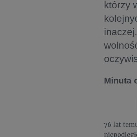
którzy 
kolejny
inaczej
wolność
oczywis
Minuta 
76 lat te
niepodległ