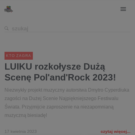
KTO ZAGRA
LUIKU rozkołysze Dużą
Scenę Pol'and'Rock 2023!
Niezwykły projekt muzyczny autorstwa Dmytro Cyperdiuka
zagości na Dużej Scenie Najpiękniejszego Festiwalu
Świata. Przyjmijcie zaproszenie na niezapomnianą
muzyczną biesiadę!
17 kwietnia 2023
czytaj więcej...