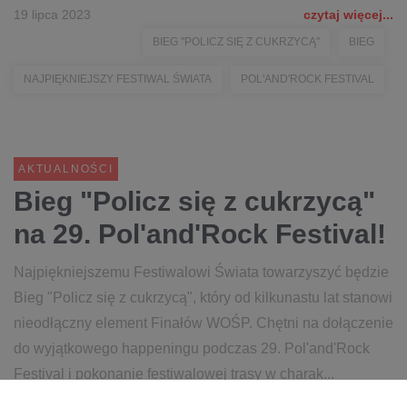
19 lipca 2023
czytaj więcej...
BIEG "POLICZ SIĘ Z CUKRZYCĄ"
BIEG
NAJPIĘKNIEJSZY FESTIWAL ŚWIATA
POL'AND'ROCK FESTIVAL
AKTUALNOŚCI
Bieg "Policz się z cukrzycą"
na 29. Pol'and'Rock Festival!
Najpiękniejszemu Festiwalowi Świata towarzyszyć będzie
Bieg "Policz się z cukrzycą", który od kilkunastu lat stanowi
nieodłączny element Finałów WOŚP. Chętni na dołączenie
do wyjątkowego happeningu podczas 29. Pol'and'Rock
Festival i pokonanie festiwalowej trasy w charak...