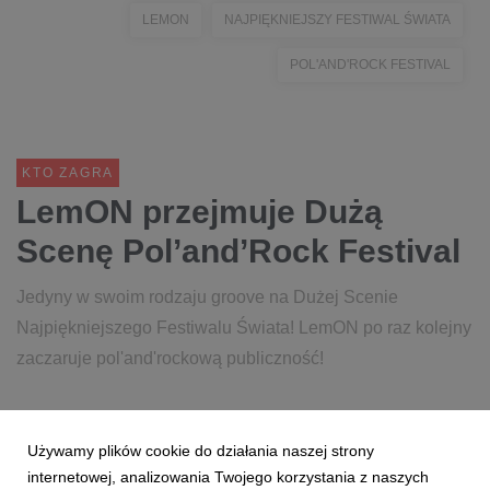
LEMON
NAJPIĘKNIEJSZY FESTIWAL ŚWIATA
POL'AND'ROCK FESTIVAL
KTO ZAGRA
LemON przejmuje Dużą
Scenę Pol’and’Rock Festival
Jedyny w swoim rodzaju groove na Dużej Scenie
Najpiękniejszego Festiwalu Świata! LemON po raz kolejny
zaczaruje pol'and'rockową publiczność!
27 marca 2023
czytaj więcej...
Używamy plików cookie do działania naszej strony
ZAGRAJĄ NA 29 POLANDROCK FESTIVAL
LINE-UP
internetowej, analizowania Twojego korzystania z naszych