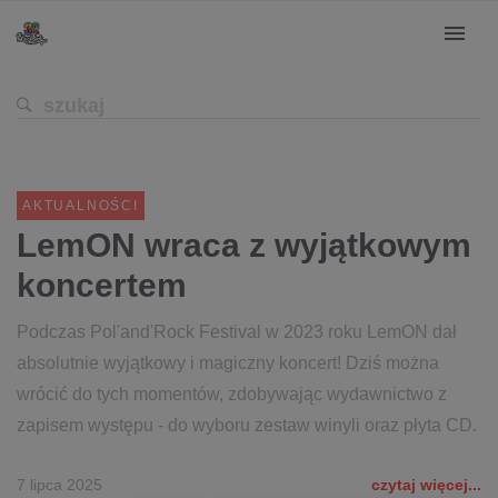
AKTUALNOŚCI
LemON wraca z wyjątkowym
koncertem
Podczas Pol'and'Rock Festival w 2023 roku LemON dał
absolutnie wyjątkowy i magiczny koncert! Dziś można
wrócić do tych momentów, zdobywając wydawnictwo z
zapisem występu - do wyboru zestaw winyli oraz płyta CD.
7 lipca 2025
czytaj więcej...