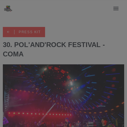
PRESS KIT
30. POL'AND'ROCK FESTIVAL -
COMA