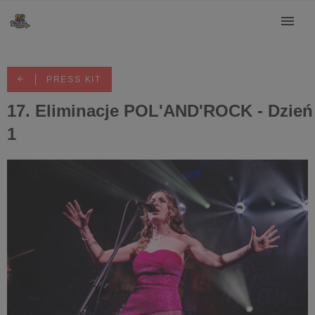
PRESS KIT
17. Eliminacje POL'AND'ROCK - Dzień
1