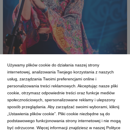
Używamy plików cookie do działania naszej strony
internetowej, analizowania Twojego korzystania z naszych
usług, zarządzania Twoimi preferencjami online i
personalizowania treści reklamowych. Akceptując nasze pliki
cookie, otrzymasz odpowiednie treści oraz funkcje mediów
WOSP_Michal_Kwasniewski_8098_small_1365x2048.jpg
społecznościowych, spersonalizowane reklamy i ulepszony
sposób przeglądania. Aby zarządzać swoimi wyborami, kliknij
614 KB
„Ustawienia plików cookie”. Pliki cookie niezbędne są do
1
2
3
4
5
6
podstawowego funkcjonowania strony internetowej i nie mogą
być odrzucone. Więcej informacji znajdziesz w naszej Polityce