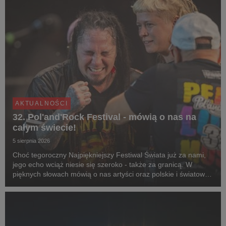
AKTUALNOŚCI
32. Pol'and'Rock Festival - mówią o nas na
całym świecie!
5 sierpnia 2026
Choć tegoroczny Najpiękniejszy Festiwal Świata już za nami,
jego echo wciąż niesie się szeroko - także za granicą. W
pięknych słowach mówią o nas artyści oraz polskie i światowe
media, nie brakuje jednak też negatywnych mitów, które
postaramy się rozwiać.