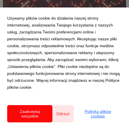
Używamy plików cookie do działania naszej strony
internetowej, analizowania Twojego korzystania z naszych
usług, zarządzania Twoimi preferencjami online i
personalizowania treści reklamowych. Akceptując nasze pliki
cookie, otrzymasz odpowiednie treści oraz funkcje mediów
społecznościowych, spersonalizowane reklamy i ulepszony
AKTUALNOŚCI
sposób przeglądania. Aby zarządzać swoimi wyborami, kliknij
Godzina "W" na 32. Pol'and'Rock Festival
„Ustawienia plików cookie”. Pliki cookie niezbędne są do
1 sierpnia 2026
podstawowego funkcjonowania strony internetowej i nie mogą
Na Pol’and’Rock Festival każdego roku uroczyście obchodzimy
być odrzucone. Więcej informacji znajdziesz w naszej Polityce
godzinę „W”. Zatrzymujemy się wtedy na kilka chwil, rozwijamy
plików cookie.
wielką, biało-czerwoną flagę i oddajemy cześć Bohaterom
Powstania Warszawskiego.
Zaakceptuj
Polityka plików
Odrzuć
wszystkie
cookies
Powered by