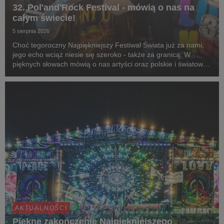
32. Pol'and'Rock Festival - mówią o nas na
całym świecie!
5 sierpnia 2026
Choć tegoroczny Najpiękniejszy Festiwal Świata już za nami,
jego echo wciąż niesie się szeroko - także za granicą. W
pięknych słowach mówią o nas artyści oraz polskie i światowe
media, nie brakuje jednak też negatywnych mitów, które
postaramy się rozwiać.
AKTUALNOŚCI
Piękne zakończenie Najpiękniejszego