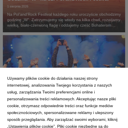
1 sierpnia 2026
Na Pol’and’Rock Festival każdego roku uroczyście obchodzimy
godzinę „W”. Zatrzymujemy się wtedy na kilka chwil, rozwijamy
wielką, biało-czerwoną flagę i oddajemy cześć Bohaterom
Powstania Warszawskiego.
Używamy plików cookie do działania naszej strony
internetowej, analizowania Twojego korzystania z naszych
usług, zarządzania Twoimi preferencjami online i
personalizowania treści reklamowych. Akceptując nasze pliki
cookie, otrzymasz odpowiednie treści oraz funkcje mediów
AKTUALNOŚCI
społecznościowych, spersonalizowane reklamy i ulepszony
Nocny Kochanek, ADHD, P.O.D. i wiele więcej!
sposób przeglądania. Aby zarządzać swoimi wyborami, kliknij
Piątek na Festiwalu
„Ustawienia plików cookie”. Pliki cookie niezbędne są do