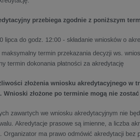
kredytację.
edytacyjny przebiega zgodnie z poniższym ter
 20 lipca do godz. 12:00 - składanie wniosków o akr
- maksymalny termin przekazania decyzji ws. wnio
zny termin dokonania płatności za akredytację
liwości złożenia wniosku akredytacyjnego w tr
. Wnioski złożone po terminie mogą nie zostać
ch zawartych we wniosku akredytacyjnym nie będ
walu. Akredytacje prasowe są imienne, a liczba akre
. Organizator ma prawo odmówić akredytacji bez 