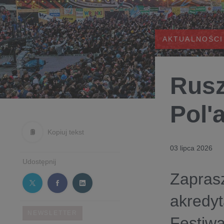
AKTUALNOŚCI
Rusz
Pol'
Kopiuj tekst
03 lipca 2026
Udostępnij
Zapras
akredyt
NEWSLETTER
Festiwa