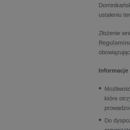
Dominikańsk
ustaleniu te
Złożenie wn
Regulaminu
obowiązując
Informacje
Możliwość
które otr
prowadzo
Do dyspoz