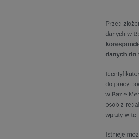
Przed złoże
danych w B
koresponde
danych do 
Identyfikat
do pracy po
w Bazie Med
osób z redak
wpłaty w ter
Istnieje mo