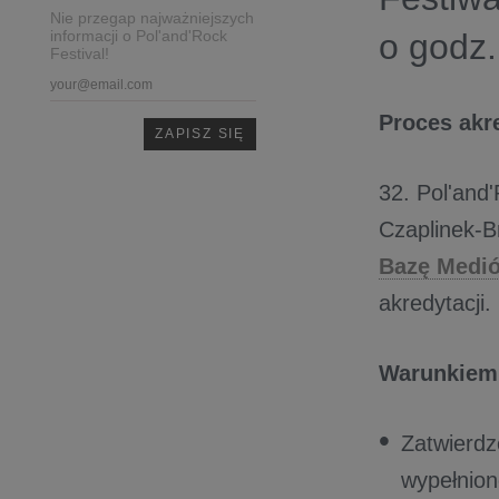
Nie przegap najważniejszych
informacji o Pol'and'Rock
o godz.
Festival!
Proces akr
32. Pol'and
Czaplinek-B
Bazę Med
akredytacji.
Warunkiem 
Zatwierdz
wypełnio