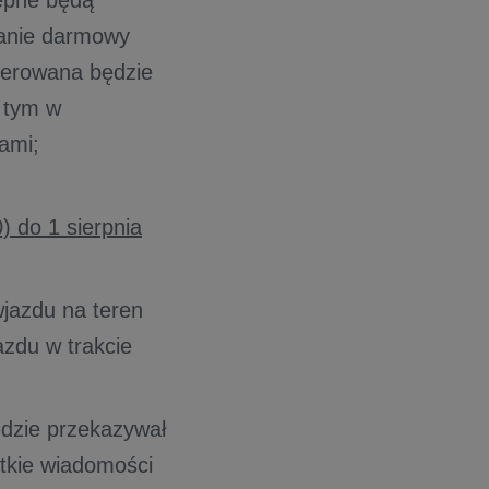
ępne będą
tanie darmowy
oferowana będzie
 tym w
ami;
) do 1 sierpnia
jazdu na teren
azdu w trakcie
dzie przekazywał
tkie wiadomości