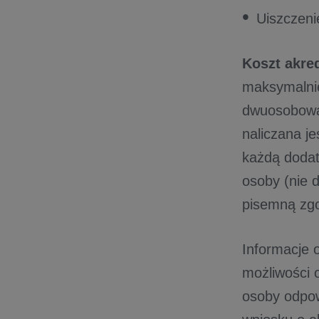
Uiszczeni
Koszt akred
maksymaln
dwuosobową.
naliczana je
każdą doda
osoby (nie 
pisemną zg
Informacje 
możliwości 
osoby odpow