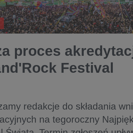
a proces akredytacj
and'Rock Festival
zamy redakcje do składania wn
acyjnych na tegoroczny Najpięk
l Świata. Termin zgłoszeń upływ