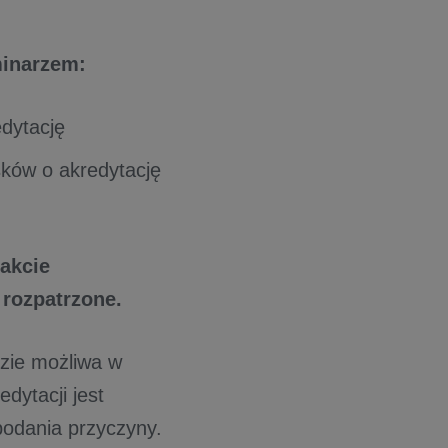
minarzem:
edytację
sków o akredytację
akcie
 rozpatrzone.
zie możliwa w
dytacji jest
podania przyczyny.