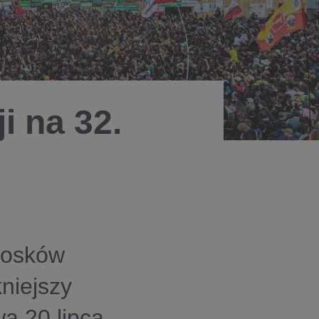
i na 32.
iosków
niejszy
a 20 lipca