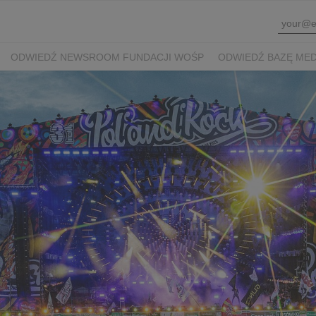
ODWIEDŹ NEWSROOM FUNDACJI WOŚP
ODWIEDŹ BAZĘ ME