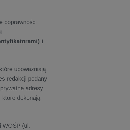
ie poprawności
u
ntyfikatorami) i
 które upoważniają
es redakcji podany
/prywatne adresy
, które dokonają
ji WOŚP (ul.