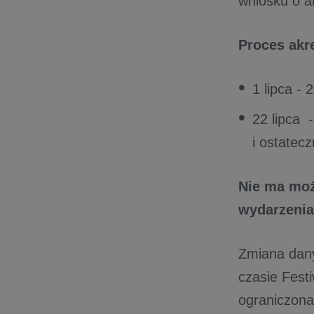
wniosku o a
Proces akr
1 lipca -
22 lipca 
i ostatec
Nie ma moż
wydarzenia
Zmiana dany
czasie Festi
ograniczona