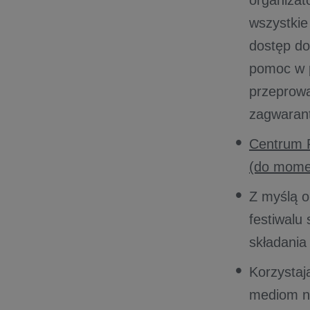
organizat
wszystkie
dostęp do
pomoc w p
przeprow
zagwaran
Centrum P
(do momen
Z myślą o
festiwalu
składania
Korzystaj
mediom na