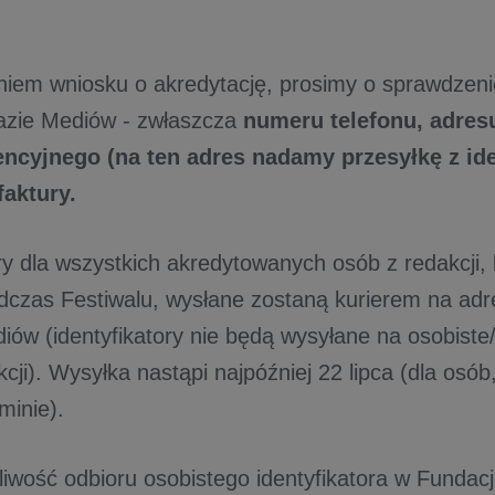
niem wniosku o akredytację, prosimy o sprawdzen
azie Mediów - zwłaszcza
numeru telefonu, adres
ncyjnego (na ten adres nadamy przesyłkę z ide
faktury.
ory dla wszystkich akredytowanych osób z redakcji,
dczas Festiwalu, wysłane zostaną kurierem na adr
iów (identyfikatory nie będą wysyłane na osobiste
cji). Wysyłka nastąpi najpóźniej 22 lipca (dla osób
minie).
żliwość odbioru osobistego identyfikatora w Fundac