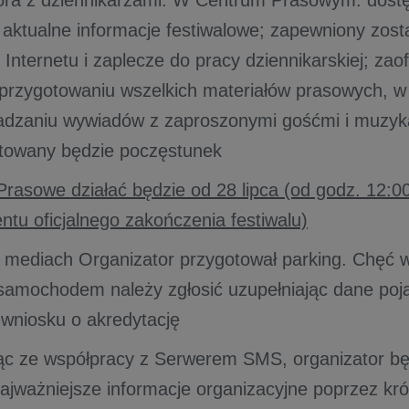
ora z dziennikarzami. W Centrum Prasowym: dost
 aktualne informacje festiwalowe; zapewniony zos
 Internetu i zaplecze do pracy dziennikarskiej; za
rzygotowaniu wszelkich materiałów prasowych, w
adzaniu wywiadów z zaproszonymi gośćmi i muzyk
towany będzie poczęstunek
rasowe działać będzie od 28 lipca (od godz. 12:00
tu oficjalnego zakończenia festiwalu)
 mediach Organizator przygotował parking. Chęć w
 samochodem należy zgłosić uzupełniając dane poj
 wniosku o akredytację
ąc ze współpracy z Serwerem SMS, organizator bę
jważniejsze informacje organizacyjne poprzez kró