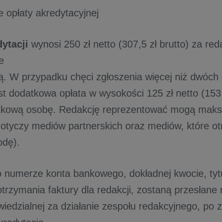
e opłaty akredytacyjnej
ytacji
wynosi 250 zł netto (307,5 zł brutto) za red
ie
 W przypadku chęci zgłoszenia więcej niż dwóch o
st dodatkowa opłata w wysokości 125 zł netto (153,
tkową osobę. Redakcję reprezentować mogą maksy
dotyczy mediów partnerskich oraz mediów, które ot
odę).
o numerze konta bankowego, dokładnej kwocie, tytu
otrzymania faktury dla redakcji, zostaną przesłane
iedzialnej za działanie zespołu redakcyjnego, po 