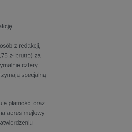
akcję
sób z redakcji,
75 zł brutto) za
malnie cztery
rzymają specjalną
le płatności oraz
 na adres mejlowy
zatwierdzeniu