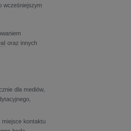
po wcześniejszym
towaniem
al
oraz innych
cznie dla mediów,
dytacyjnego,
 miejsce kontaktu