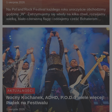
1 sierpnia 2026
Na Pol’and’Rock Festival każdego roku uroczyście obchodzimy
godzinę „W”. Zatrzymujemy się wtedy na kilka chwil, rozwijamy
wielką, biało-czerwoną flagę i oddajemy cześć Bohaterom
Powstania Warszawskiego.
AKTUALNOŚCI
Nocny Kochanek, ADHD, P.O.D. i wiele więcej!
Piątek na Festiwalu
1 sierpnia 2026