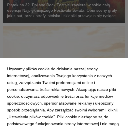
Piątek na 32. Pol'and'Rock Festival zawierał w sobie całą
esencję Najpiękniejszego Festiwalu Świata. Obie sceny grały
jak z nut, przez strefy, stoiska i sklepiki przewijało się tysiące
Festiwalowiczów, warsztaty cieszyły się ogromnym
zainteresowaniem, a pogoda ponownie d...
Używamy plików cookie do działania naszej strony
internetowej, analizowania Twojego korzystania z naszych
usług, zarządzania Twoimi preferencjami online i
personalizowania treści reklamowych. Akceptując nasze pliki
cookie, otrzymasz odpowiednie treści oraz funkcje mediów
społecznościowych, spersonalizowane reklamy i ulepszony
AKTUALNOŚCI
sposób przeglądania. Aby zarządzać swoimi wyborami, kliknij
Festiwal trwa w najlepsze! Co znajdziecie w
strefach naszych Partnerów?
„Ustawienia plików cookie”. Pliki cookie niezbędne są do
podstawowego funkcjonowania strony internetowej i nie mogą
31 lipca 2026