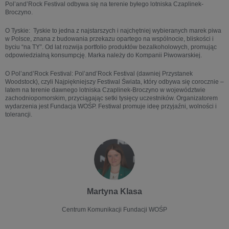
Pol’and’Rock Festival odbywa się na terenie byłego lotniska Czaplinek-
Broczyno.
O Tyskie: Tyskie to jedna z najstarszych i najchętniej wybieranych marek piwa
w Polsce, znana z budowania przekazu opartego na wspólnocie, bliskości i
byciu “na TY”. Od lat rozwija portfolio produktów bezalkoholowych, promując
odpowiedzialną konsumpcję. Marka należy do Kompanii Piwowarskiej.
O Pol’and’Rock Festival: Pol’and’Rock Festival (dawniej Przystanek
Woodstock), czyli Najpiękniejszy Festiwal Świata, który odbywa się corocznie –
latem na terenie dawnego lotniska Czaplinek-Broczyno w województwie
zachodniopomorskim, przyciągając setki tysięcy uczestników. Organizatorem
wydarzenia jest Fundacja WOŚP. Festiwal promuje ideę przyjaźni, wolności i
tolerancji.
Martyna Klasa
Centrum Komunikacji Fundacji WOŚP