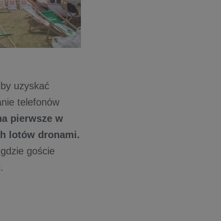
 by uzyskać
nie telefonów
 na pierwsze w
ch lotów dronami.
 gdzie goście
.