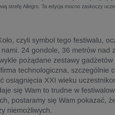
ą strefę Allegro. Ta edycja mocno zaskoczy ucze
Koło, czyli symbol tego festiwalu, oc
 nami. 24 gondole, 36 metrów nad 
zwykle pożądane zestawy gadżetów 
 firma technologiczna, szczególnie
yć osiągnięcia XXI wieku uczestniko
daje się Wam to trudne w festiwalo
ch, postaramy się Wam pokazać, że
zy niemożliwych.