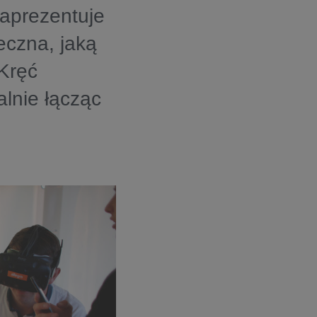
zaprezentuje
eczna, jaką
“Kręć
alnie łącząc