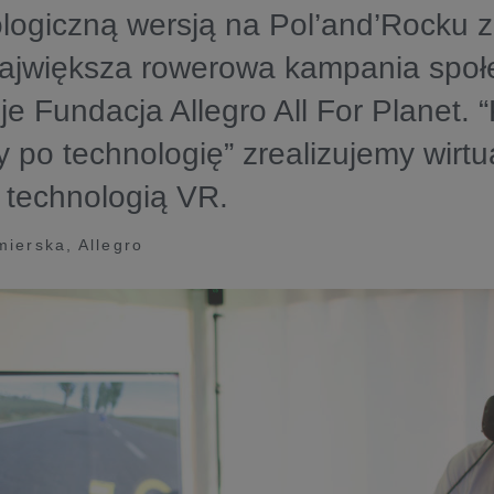
logiczną wersją na Pol’and’Rocku 
największa rowerowa kampania społ
je Fundacja Allegro All For Planet. 
y po technologię” zrealizujemy wirtu
 technologią VR.
mierska, Allegro