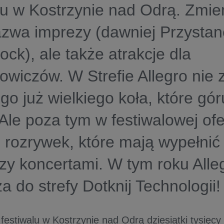
lu w Kostrzynie nad Odrą. Zmien
azwa imprezy (dawniej Przysta
ck), ale także atrakcje dla
lowiczów. W Strefie Allegro nie 
go już wielkiego koła, które gó
Ale poza tym w festiwalowej ofe
rozrywek, które mają wypełnić
y koncertami. W tym roku Alle
a do strefy Dotknij Technologii!
 festiwalu w Kostrzynie nad Odrą dziesiątki tysięc