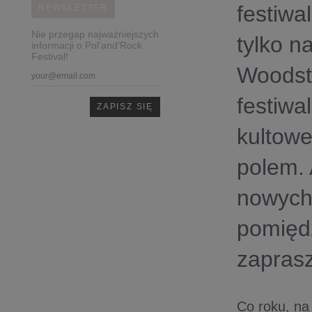
festiwa
NEWSLETTER
Nie przegap najważniejszych
tylko n
informacji o Pol'and'Rock
Festival!
Woodsto
festiwa
kultowe
polem. 
nowych 
pomiędz
zaprasz
Co roku, na