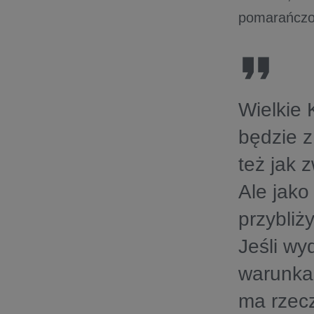
pomarańczow
Wielkie 
będzie z
też jak 
Ale jako
przybliż
Jeśli wy
warunka
ma rzec