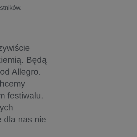
stników.
zywiście
ziemią. Będą
od Allegro.
 chcemy
m festiwalu.
wych
 dla nas nie