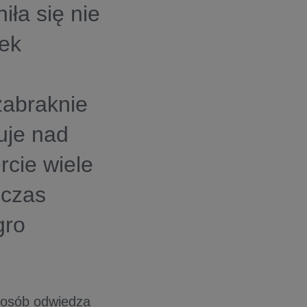
iła się nie
nek
zabraknie
ruje nad
rcie wiele
 czas
gro
y osób odwiedza