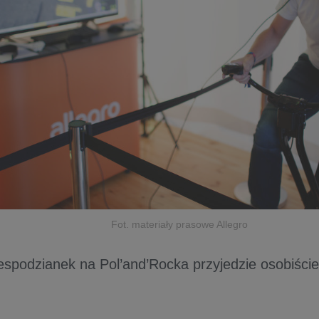
Fot. materiały prasowe Allegro
espodzianek na Pol’and’Rocka przyjedzie osobiście 