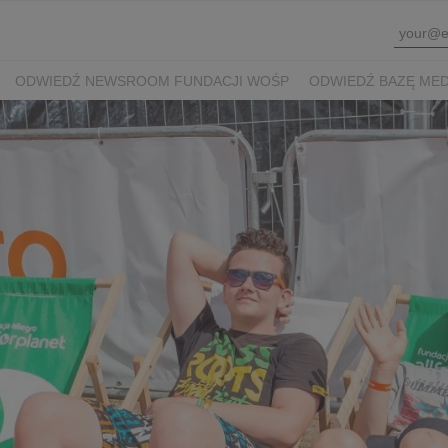
ODWIEDŹ NEWSROOM FUNDACJI WOŚP
ODWIEDŹ BAZĘ ME