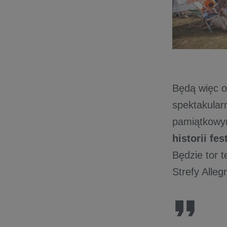
Będą więc o
spektakular
pamiątkowy
historii f
Będzie tor 
Strefy Alleg