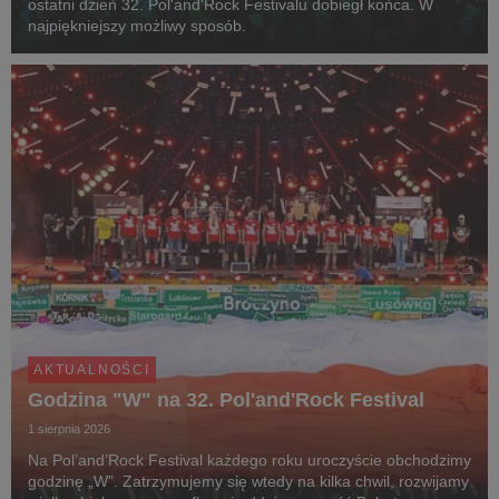
ostatni dzień 32. Pol'and'Rock Festivalu dobiegł końca. W
najpiękniejszy możliwy sposób.
AKTUALNOŚCI
Godzina "W" na 32. Pol'and'Rock Festival
1 sierpnia 2026
Na Pol’and’Rock Festival każdego roku uroczyście obchodzimy
godzinę „W”. Zatrzymujemy się wtedy na kilka chwil, rozwijamy