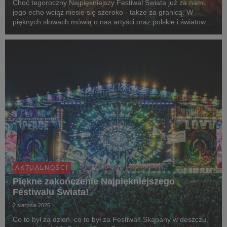
Choć tegoroczny Najpiękniejszy Festiwal Świata już za nami,
jego echo wciąż niesie się szeroko - także za granicą. W
pięknych słowach mówią o nas artyści oraz polskie i światowe
media, nie brakuje jednak też negatywnych mitów, które
postaramy się rozwiać.
AKTUALNOŚCI
Piękne zakończenie Najpiękniejszego
Festiwalu Świata!
2 sierpnia 2026
Co to był za dzień, co to był za Festiwal! Skąpany w deszczu,