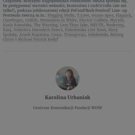
Czaplinek-Broczyno Najpiękniejsza Publiczność Świata spotyka się,
by pielęgnować wartości wolności, braterstwa i rock'n'rolla (ale nie
tylko!), podczas jubileuszowej edycji Pol'and'Rock Festival! Line-up
Festiwalu tworzą m.in.:
Flogging Molly
,
T.Love
,
Guano Apes
,
Flapjack
,
Clawfinger
,
CelKilt
,
Motionless in White
,
Electric Callboy
,
Myrath
,
Kasia Kowalska
,
The Warning
,
Less Than Jake
,
MEUTE
,
Modestep
,
Enej
,
Orkiestra Dorosłych Dzieci
,
Paktofonika Live Band
,
Mery
Spolsky
,
Zenek Kupatasa
,
Coma
,
Transgresja
,
Sokołowski
,
Rotting
Christ
i
Michael Patrick Kelly
!
Karolina Urbaniak
Centrum Komunikacji Fundacji WOŚP