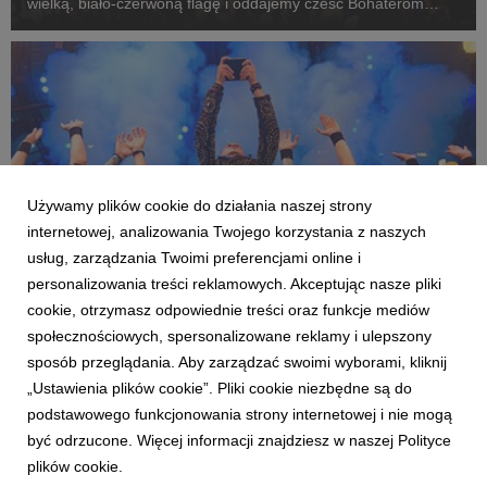
wielką, biało-czerwoną flagę i oddajemy cześć Bohaterom
Powstania Warszawskiego.
Używamy plików cookie do działania naszej strony
internetowej, analizowania Twojego korzystania z naszych
usług, zarządzania Twoimi preferencjami online i
personalizowania treści reklamowych. Akceptując nasze pliki
cookie, otrzymasz odpowiednie treści oraz funkcje mediów
AKTUALNOŚCI
społecznościowych, spersonalizowane reklamy i ulepszony
Nocny Kochanek, ADHD, P.O.D. i wiele więcej!
sposób przeglądania. Aby zarządzać swoimi wyborami, kliknij
Piątek na Festiwalu
„Ustawienia plików cookie”. Pliki cookie niezbędne są do
1 sierpnia 2026
podstawowego funkcjonowania strony internetowej i nie mogą
Piątek na 32. Pol'and'Rock Festival zawierał w sobie całą
być odrzucone. Więcej informacji znajdziesz w naszej Polityce
esencję Najpiękniejszego Festiwalu Świata. Obie sceny grały
plików cookie.
jak z nut, przez strefy, stoiska i sklepiki przewijało się tysiące