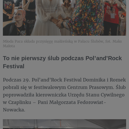
Młoda Para składa przysięgę małżeńską w Pałacu Ślubów, fot. Maks
Małota
To nie pierwszy ślub podczas Pol’and’Rock
Festival
Podczas 29. Pol’and’Rock Festival Dominika i Romek
pobrali się w festiwalowym Centrum Prasowym. Ślub
poprowadziła kierowniczka Urzędu Stanu Cywilnego
w Czaplinku – Pani Małgorzata Fedorowiat-
Nowacka.