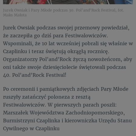
Jurek Owsiak i Pary Młode podczas 30. Pol’and’Rock Festival, fot.
Maks Małota
Jurek Owsiak podczas swojej przemowy powiedział,
że zaczepiła go dziś para Festiwalowiczów.
Wspominali, że 10 lat wcześniej pobrali się właśnie w
Czaplinku i teraz świętują okrągłą rocznicę.
Organizatorzy Pol’and’Rock życzą nowożeńcom, aby
oni także swoje dziesięciolecie świętowali podczas
40. Pol’and’Rock Festival!
Po ceremonii i pamiątkowych zdjęciach Pary Młode
ruszyły zatańczyć poloneza z resztą
Festiwalowiczów. W pierwszych parach poszli:
Marszałek Województwa Zachodniopomorskiego,
Burmistrzyni Czaplinka i kierowniczka Urzędu Stanu
Cywilnego w Czaplinku