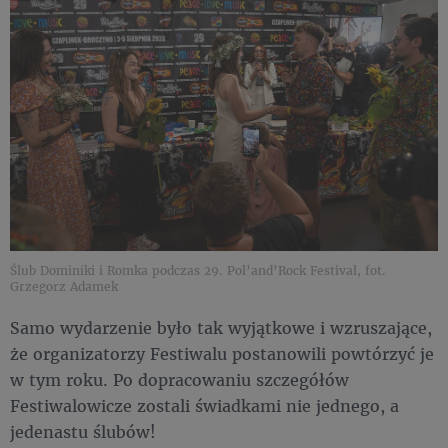
Ślub Dominiki i Romka podczas 29. Pol’and’Rock Festival, fot.
Grzegorz Adamek
Samo wydarzenie było tak wyjątkowe i wzruszające,
że organizatorzy Festiwalu postanowili powtórzyć je
w tym roku. Po dopracowaniu szczegółów
Festiwalowicze zostali świadkami nie jednego, a
jedenastu ślubów!