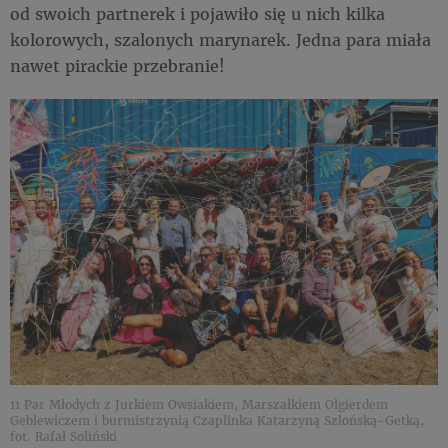
od swoich partnerek i pojawiło się u nich kilka
kolorowych, szalonych marynarek. Jedna para miała
nawet pirackie przebranie!
11 Par Młodych z Jurkiem Owsiakiem, Marszałkiem Olgierdem
Geblewiczem i burmistrzynią Czaplinka Katarzyną Szlońską-Getką,
fot. Rafał Soliński