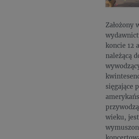
Założony w
wydawnict
koncie 12 
należącą d
wywodzący
kwintesen
sięgające 
amerykańsk
przywodząc
wieku, jes
wymuszonej
koncertową