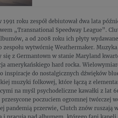
 1991 roku zespół debiutował dwa lata późni
wem „Transnational Speedway League”. Clu
albumów, a od 2008 roku ich płyty wydawane
o zespołu wytwórnię Weathermaker. Muzyka,
 się z Germantown w stanie Maryland kwarte
cja amerykańskiego hard rocka. Wielowymiar
po inspiracje do nostalgicznych dźwięków blue
iej muzyki folkowej, które łączą z element
ymi na myśl psychodeliczne kawałki z lat 6
t przesycone poczuciem ogromnej twórczej w
 pandemią przerwie, Clutch znów ruszają w
 i pracują nad albumem, którego fani kapel