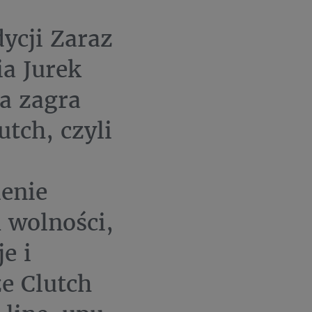
ycji Zaraz
a Jurek
ra zagra
utch, czyli
enie
 wolności,
e i
że Clutch