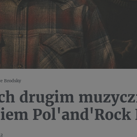
ve Brodsky
tch drugim muzyc
iem Pol'and'Rock 
22