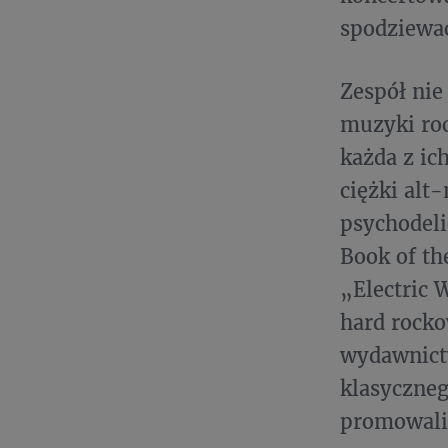
spodziewać
Zespół nie
muzyki roc
każda z ich
ciężki alt
psychodel
Book of th
„Electric 
hard rocko
wydawnictw
klasyczneg
promowali 