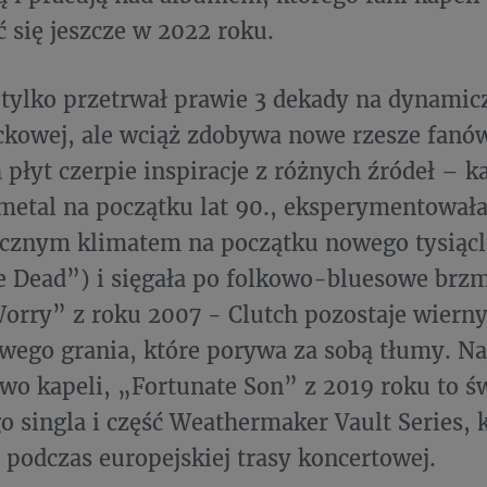
 się jeszcze w 2022 roku.
 tylko przetrwał prawie 3 dekady na dynami
kowej, ale wciąż zdobywa nowe rzesze fanó
 płyt czerpie inspiracje z różnych źródeł – k
-metal na początku lat 90., eksperymentował
icznym klimatem na początku nowego tysiącl
e Dead”) i sięgała po folkowo-bluesowe brzm
Worry” z roku 2007 - Clutch pozostaje wiern
wego grania, które porywa za sobą tłumy. N
o kapeli, „Fortunate Son” z 2019 roku to ś
o singla i część Weathermaker Vault Series,
podczas europejskiej trasy koncertowej.