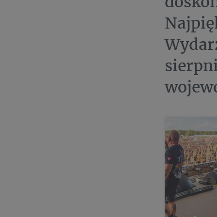
doskon
Najpię
Wydarz
sierpn
wojew