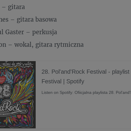
 – gitara
es – gitara basowa
l Gaster – perkusja
lon – wokal, gitara rytmiczna
28. Pol'and'Rock Festival - playlis
Festival | Spotify
Listen on Spotify: Ofiicjalna playlista 28. Pol'and