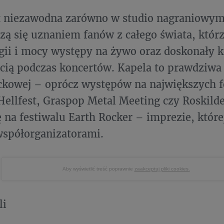
t niezawodna zarówno w studio nagraniowym, 
szą się uznaniem fanów z całego świata, którz
gii i mocy występy na żywo oraz doskonały k
cią podczas koncertów. Kapela to prawdziwa 
ckowej – oprócz występów na największych f
 Hellfest, Graspop Metal Meeting czy Roskilde
ę na festiwalu Earth Rocker – imprezie, któr
współorganizatorami.
Aby wyświetlić treść poprawnie
zaakceptuj pliki cookies.
li