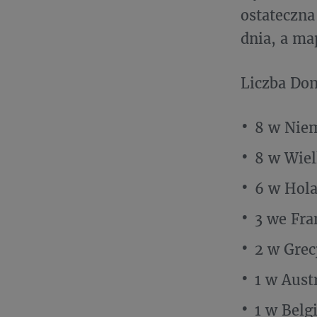
ostateczna
dnia, a ma
Liczba Dom
8 w Nie
8 w Wiel
6 w Hola
3 we Fran
2 w Grecj
1 w Austr
1 w Belgi