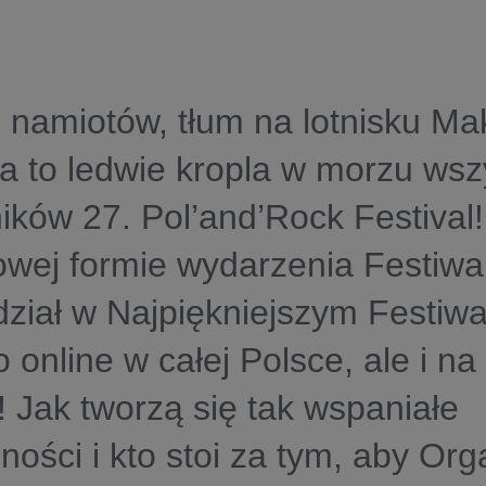
 namiotów, tłum na lotnisku Ma
 a to ledwie kropla w morzu wsz
ików 27. Pol’and’Rock Festival!
wej formie wydarzenia Festiwa
dział w Najpiękniejszym Festiw
ko online w całej Polsce, ale i n
! Jak tworzą się tak wspaniałe
ności i kto stoi za tym, aby Org