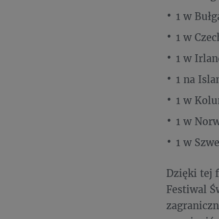
1 w Bułg
1 w Czec
1 w Irlan
1 na Isla
1 w Kolu
1 w Norw
1 w Szwe
Dzięki tej
Festiwal Ś
zagraniczn