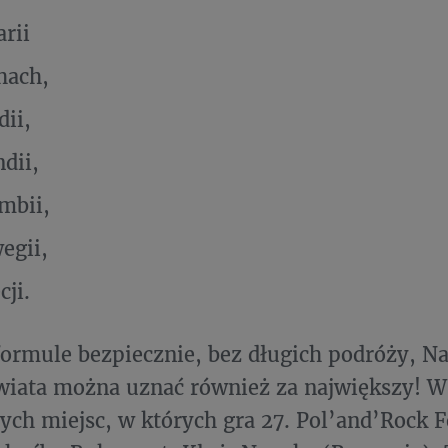
arii
hach,
dii,
ndii,
mbii,
egii,
cji.
 formule bezpiecznie, bez długich podróży, Na
wiata można uznać również za największy! W
ych miejsc, w których gra 27. Pol’and’Rock F