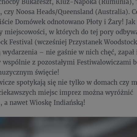
choćby Bukareszt, Kluż-Napoka (Rumunia), 
, czy Noosa Heads/Queensland (Australia). C
liście Domówek odnotowano Płoty i Żary! Jak
 miejscowości, w których do tej pory odbywa
ck Festival (wcześniej Przystanek Woodstock
ą wydarzenia – nie gaśnie w nich chęć, zapał
y wspólnie z pozostałymi Festiwalowiczami b
muzycznym święcie!
cze spotykają się nie tylko w domach czy m
ciekawszych miejsc imprez można wyróżnić 
e, a nawet Wioskę Indiańską!