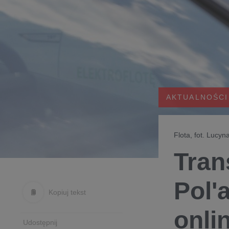
AKTUALNOŚCI
Flota, fot. Luc
Tran
Pol'
Kopiuj tekst
onli
Udostępnij