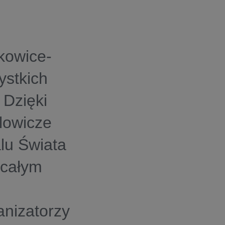
kowice-
ystkich
 Dzięki
lowicze
alu Świata
a całym
anizatorzy