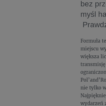
bez prz
myśl ha
Prawdzi
Formuła te
miejscu wy
większa li
transmisję
ograniczon
Pol’and’Ro
nie tylko 
Najpięknie
wydarzeń z