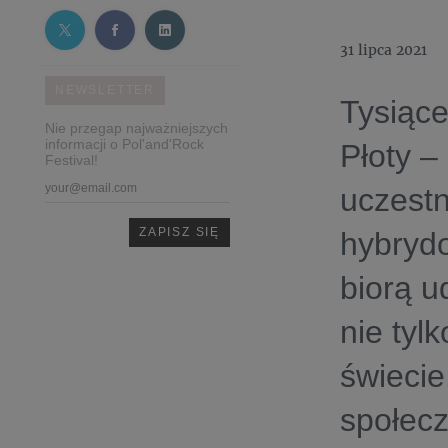
31 lipca 2021
NEWSLETTER
Tysiące
Nie przegap najważniejszych
informacji o Pol'and'Rock
Płoty –
Festival!
uczestn
hybrydo
biorą u
nie tyl
świecie
społecz