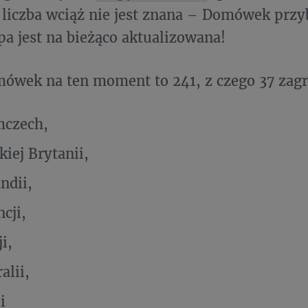
 liczba wciąż nie jest znana – Domówek prz
pa jest na bieżąco aktualizowana!
ówek na ten moment to 241, z czego 37 zagr
mczech,
kiej Brytanii,
ndii,
cji,
i,
alii,
i