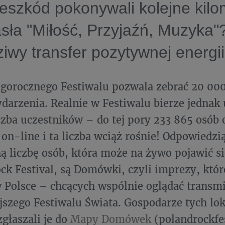
eszkód pokonywali kolejne kilo
sła "Miłość, Przyjaźń, Muzyka"
wy transfer pozytywnej energii
gorocznego Festiwalu pozwala zebrać 20 000
darzenia. Realnie w Festiwalu bierze jednak 
czba uczestników – do tej pory 233 865 osób 
 on-line i ta liczba wciąż rośnie! Odpowiedzi
ą liczbę osób, która może na żywo pojawić si
ck Festival, są Domówki, czyli imprezy, któr
w Polsce – chcących wspólnie oglądać transmi
jszego Festiwalu Świata. Gospodarze tych lo
głaszali je do
Mapy Domówek
(polandrockfes