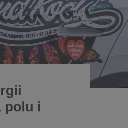
rgii
 polu i