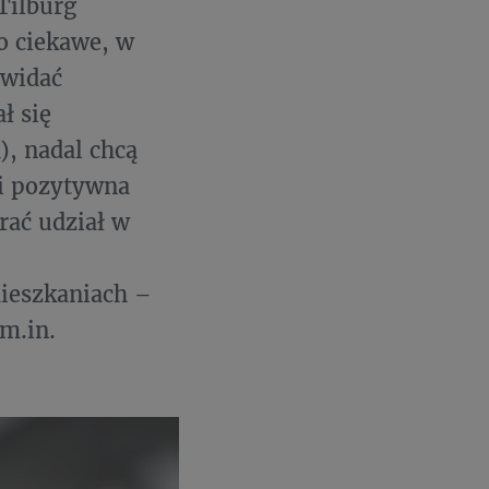
Tilburg
o ciekawe, w
 widać
ł się
), nadal chcą
 i pozytywna
rać udział w
ieszkaniach –
m.in.