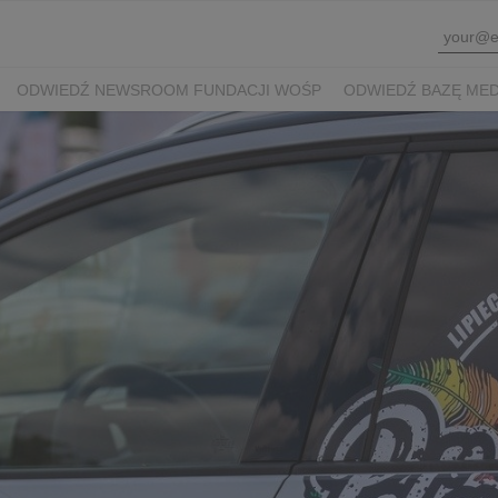
ODWIEDŹ NEWSROOM FUNDACJI WOŚP
ODWIEDŹ BAZĘ ME