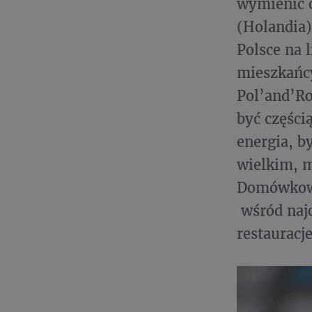
wymienić 
(Holandia)
Polsce na 
mieszkańcy
Pol’and’Ro
być części
energia, b
wielkim, 
Domówkowi
wśród naj
restauracj