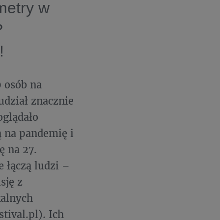
metry w
?
!
 osób na
udział znacznie
oglądało
ą na pandemię i
ę na 27.
e łączą ludzi –
sję z
kalnych
tival.pl). Ich