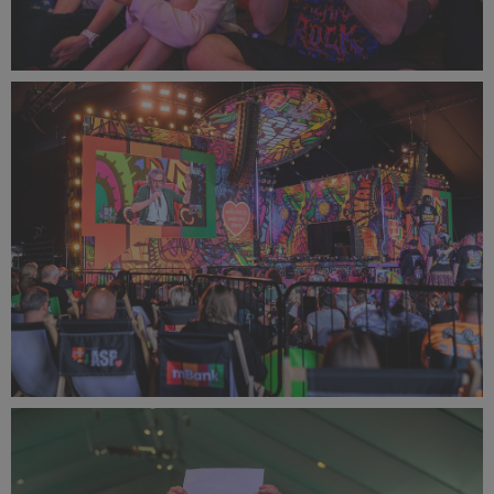
PR2025_Dominik_Zachariasz_DZF_8142_small_1500x1000.jp
512 KB
PR2025_Dominik_Zachariasz_DZF_8103_small_1500x1000.jp
716 KB