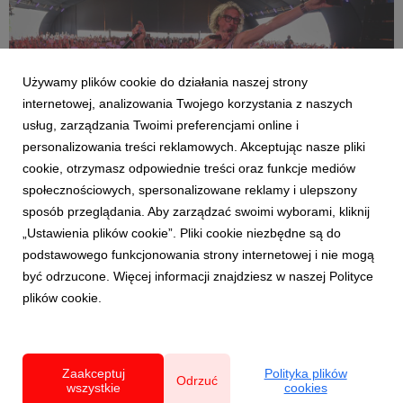
538 KB
Używamy plików cookie do działania naszej strony
internetowej, analizowania Twojego korzystania z naszych
usług, zarządzania Twoimi preferencjami online i
personalizowania treści reklamowych. Akceptując nasze pliki
cookie, otrzymasz odpowiednie treści oraz funkcje mediów
społecznościowych, spersonalizowane reklamy i ulepszony
sposób przeglądania. Aby zarządzać swoimi wyborami, kliknij
#PR2025_Aneta_Mikulska-6274_small_1500x1000.jpg
„Ustawienia plików cookie”. Pliki cookie niezbędne są do
podstawowego funkcjonowania strony internetowej i nie mogą
562 KB
być odrzucone. Więcej informacji znajdziesz w naszej Polityce
plików cookie.
Powered by
Zaakceptuj
Polityka plików
Odrzuć
wszystkie
cookies