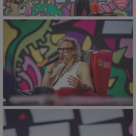
PR2025_Dominik_Zachariasz_DZF_8042_small_1500x999.jpg
641 KB
PR2025_Dominik_Malik_7232_small_1500x1000.jpg
359 KB