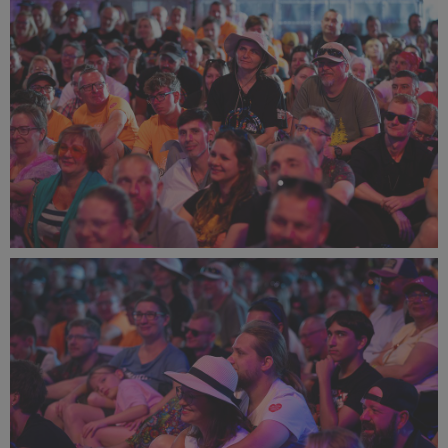
538 KB
PR2025_Aneta_Mikulska-5916_small_1500x1000.jpg
495 KB