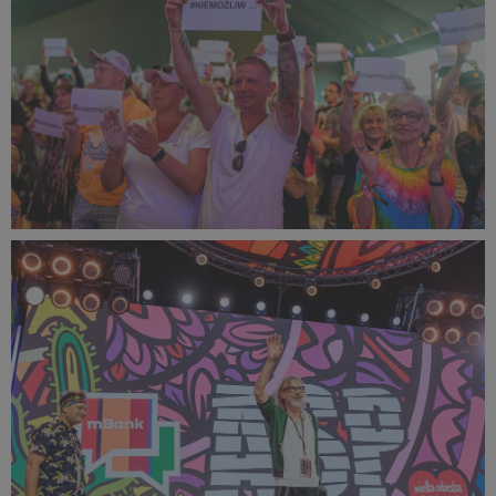
PR2025_Dominik_Zachariasz_DZF_8048_small_1500x1000.jp
488 KB