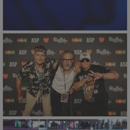
PR2025_Dominik_Malik_7076_small_1000x1500.jpg
338 KB
PR2025_Aneta_Mikulska-6349_small_1500x1000.jpg