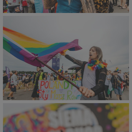
PR2024_Maks_Malota-5195_small_1500x1000.jpg
450 KB
PR2024_Maks_Malota-5167_small_1500x1000.jpg
453 KB