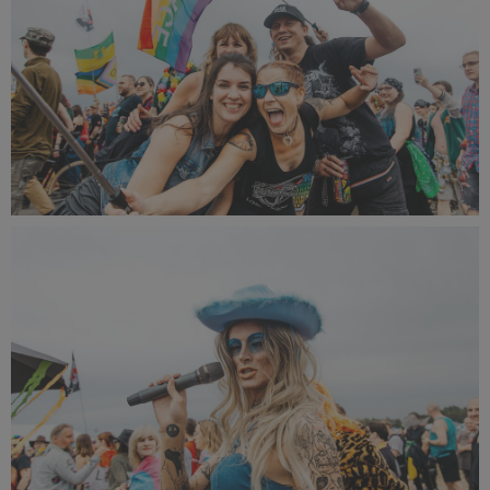
PR2024_Maks_Malota-5216_small_1500x1000.jpg
488 KB