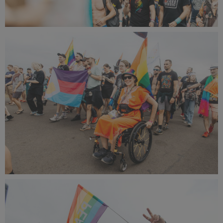
PR2024_Maks_Malota-5322_small_1500x1000.jpg
397 KB
PR2024_Maks_Malota-5286_small_1500x1000.jpg
672 KB