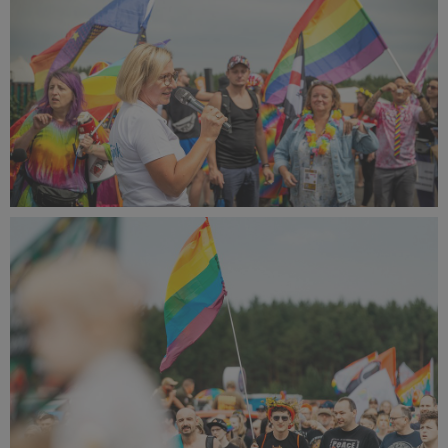
PR2024_Radoslaw_Raszka-
1244473_small_1500x1000.jpg
351 KB