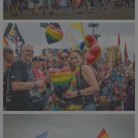
PR2024_Radoslaw_Raszka-
1244750_small_1500x1000.jpg
415 KB
PR2024_Radoslaw_Raszka-
1244556_small_1500x1000.jpg
655 KB