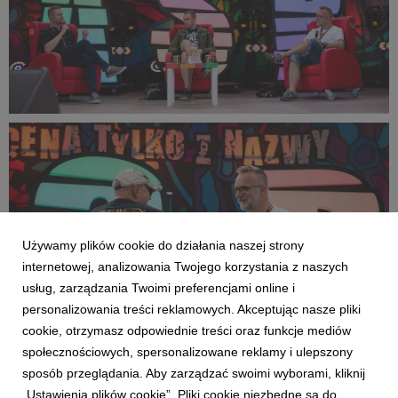
PR2022_Lucyna_Lewandowska_9327_small_1500x1000.jpg
534 KB
Używamy plików cookie do działania naszej strony
internetowej, analizowania Twojego korzystania z naszych
usług, zarządzania Twoimi preferencjami online i
personalizowania treści reklamowych. Akceptując nasze pliki
cookie, otrzymasz odpowiednie treści oraz funkcje mediów
społecznościowych, spersonalizowane reklamy i ulepszony
sposób przeglądania. Aby zarządzać swoimi wyborami, kliknij
PR2022_Lucyna_Lewandowska_9319_small_1500x999.jpg
„Ustawienia plików cookie”. Pliki cookie niezbędne są do