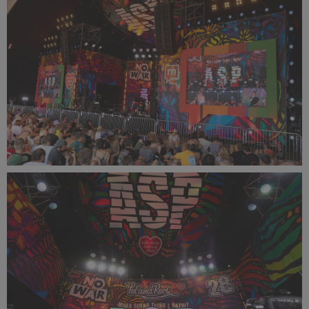
604 KB
PR2022_Lucyna_Lewandowska_9452_small_1500x1000.jpg
668 KB