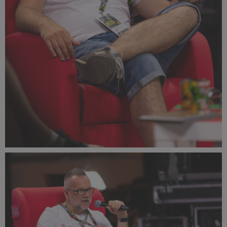
PR2022_Lucyna_Lewandowska_9406_small_1000x1500.jpg
303 KB