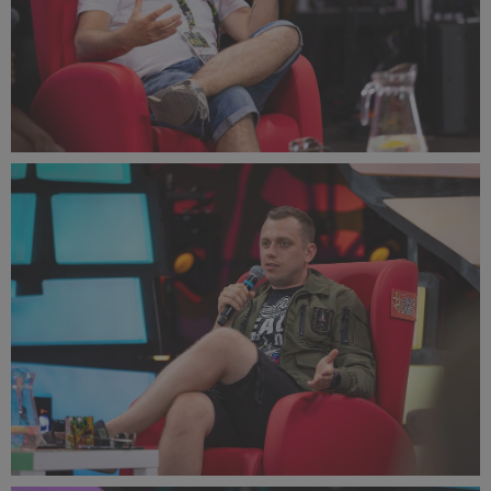
PR2022_Lucyna_Lewandowska_9389_small_1500x1000.jpg
317 KB
PR2022_Lucyna_Lewandowska_9374_small_1500x999.jpg