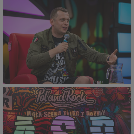
316 KB
PR2022_Lucyna_Lewandowska_9343_small_1500x1000.jpg
329 KB