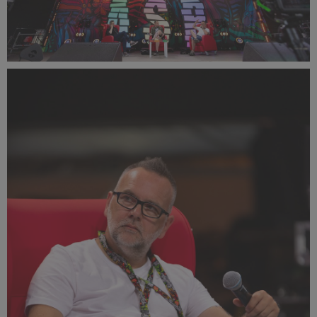
PR2022_Lucyna_Lewandowska_9442_small_1500x1000.jpg
587 KB