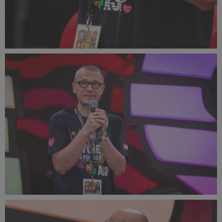
PR2022_Lucyna_Lewandowska_9216_small_999x1500.jpg
357 KB
PR2022_Lucyna_Lewandowska_9195_small_1500x999.jpg