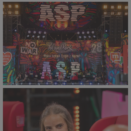
PR2022_Lucyna_Lewandowska_9271_small_1500x999.jpg
737 KB
PR2022_Lucyna_Lewandowska_9270_small_1500x1000.jpg
715 KB