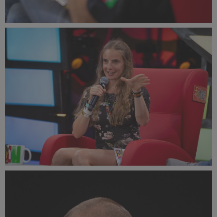
PR2022_Lucyna_Lewandowska_9259_small_1000x1500.jpg
352 KB
PR2022_Lucyna_Lewandowska_9249_small_1500x999.jpg
352 KB