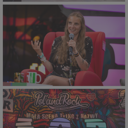
PR2022_Lucyna_Lewandowska_9284_small_1000x1500.jpg
570 KB
PR2022_Lucyna_Lewandowska_9290_small_1500x1000.jpg
340 KB