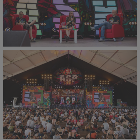
PR2022_Lucyna_Lewandowska_9278_small_1500x1000.jpg
555 KB