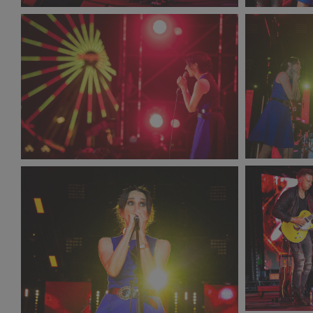
PR2021_Do
PR2021_DamianMekal_2309_small_1500x1000.jpg
6088_small
342 KB
428 KB
PR2021_St
PR2021_Stanislaw_Wadas_4322_small_1500x1000.jpg
351 KB
270 KB