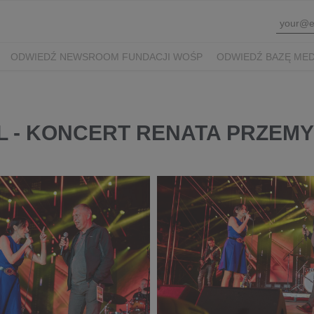
ODWIEDŹ NEWSROOM FUNDACJI WOŚP
ODWIEDŹ BAZĘ ME
AL - KONCERT RENATA PRZEM