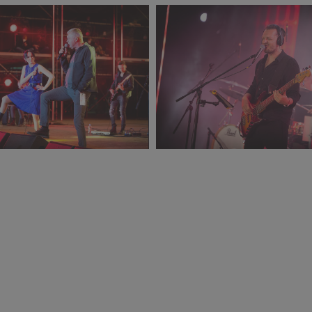
chal_Kwasniewski_3276_small_1500x1000.jpg
PR2021_Michal_Kwasniewski_
446 KB
mianMekal_2064_small_1500x1000.jpg
PR2021_DamianMekal_1928_s
322 KB