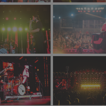
minik_Malik-
PR2021_Dominik_Malik-
_1502x1000.jpg
6078_small_1502x1000.jpg
494 KB
anislaw_Wadas_4454_small_1499x1000.jpg
PR2021_Stanislaw_Wadas_436
313 KB