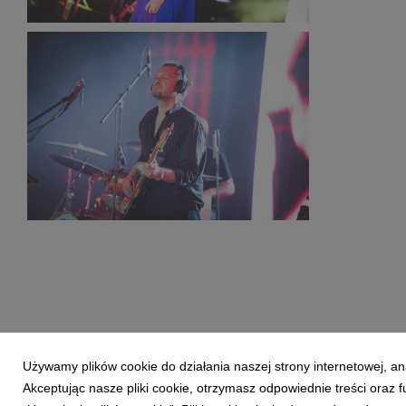
PR2021_DamianMekal_2135_small_1500x1000.jpg
353 KB
PR2021_DamianMekal_1807_small_1500x1000.jpg
347 KB
Używamy plików cookie do działania naszej strony internetowej, an
Akceptując nasze pliki cookie, otrzymasz odpowiednie treści oraz