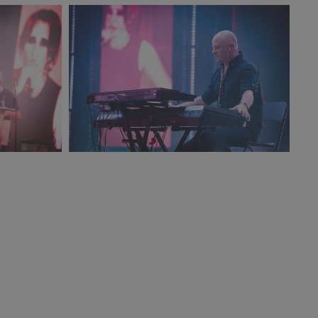
3238_small_1500x1000.jpg
PR2021_DamianMekal_2269_small_1500x1000.j
554 KB
mall_1500x1000.jpg
PR2021_DamianMekal_1880_small_1500x1000.j
311 KB