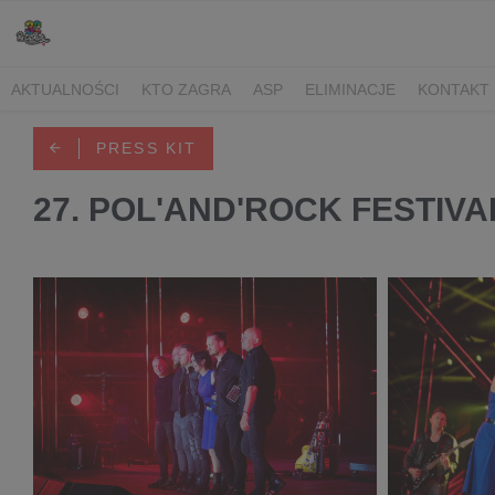
AKTUALNOŚCI
KTO ZAGRA
ASP
ELIMINACJE
KONTAKT
PRESS KIT
27. POL'AND'ROCK FESTIV