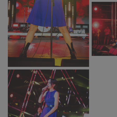
PR2021_Mi
488 KB
PR2021_Da
PR2021_Michal_Kwasniewski_3293_small_1000x1500.jpg
435 KB
521 KB