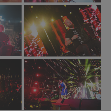
PR2021_Stanislaw_Wadas_4274_small_1500x100
439 KB
3_small_1500x1000.jpg
PR2021_Michal_Kwasniewski_3312_small_1500x
433 KB