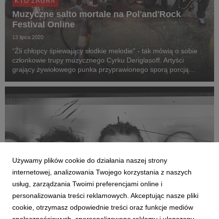
KTO ZAGRA
Muzyczne salto mortale na Pol'and'Rock
Festival Online
13 lipca 2020
“Źli chłopcy śpiewający słodkie melodie” - tak mówią o sobie
członkowie trupy muzycznego Cyrku Deriglasoff. Artyści
grający żywiołowego punka przyprawionego sporą porcją
ulicznego folku wystąpią na Najpiękniejszej Domówce Świata.
Używamy plików cookie do działania naszej strony
internetowej, analizowania Twojego korzystania z naszych
usług, zarządzania Twoimi preferencjami online i
personalizowania treści reklamowych. Akceptując nasze pliki
cookie, otrzymasz odpowiednie treści oraz funkcje mediów
KTO ZAGRA