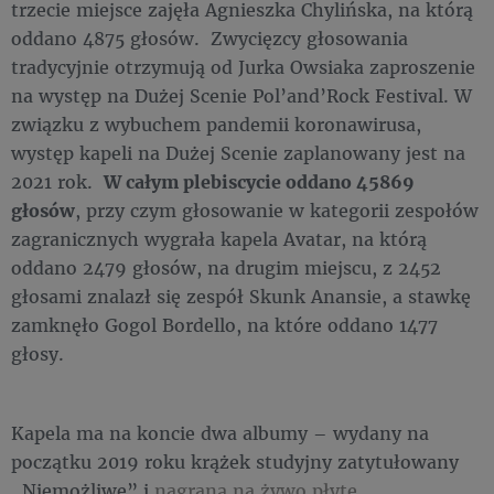
trzecie miejsce zajęła Agnieszka Chylińska, na którą
oddano 4875 głosów. Zwycięzcy głosowania
tradycyjnie otrzymują od Jurka Owsiaka zaproszenie
na występ na Dużej Scenie Pol’and’Rock Festival. W
związku z wybuchem pandemii koronawirusa,
występ kapeli na Dużej Scenie zaplanowany jest na
2021 rok.
W całym plebiscycie oddano 45869
głosów
, przy czym głosowanie w kategorii zespołów
zagranicznych wygrała kapela Avatar, na którą
oddano 2479 głosów, na drugim miejscu, z 2452
głosami znalazł się zespół Skunk Anansie, a stawkę
zamknęło Gogol Bordello, na które oddano 1477
głosy.
Kapela ma na koncie dwa albumy – wydany na
początku 2019 roku krążek studyjny zatytułowany
„Niemożliwe” i
nagraną na żywo płytę