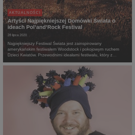
AKTUALNOŚCI
Artyści Najpiękniejszej Domówki Świata o
ideach Pol’and’Rock Festival
28 lipca 2020
Najpiękniejszy Festiwal Świata jest zainspirowany
amerykańskim festiwalem Woodstock i pokojowym ruchem
Dzieci Kwiatów. Przewodnimi ideałami festiwalu, który z
czasem stał się największym wydarzeniem muzycznym w
Europie, niezmiennie są hasła Miłości, Przyjaźni i Muzyki. W...