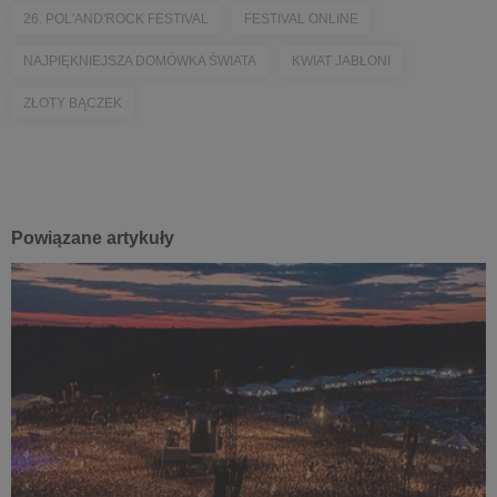
26. POL'AND'ROCK FESTIVAL
FESTIVAL ONLINE
NAJPIĘKNIEJSZA DOMÓWKA ŚWIATA
KWIAT JABŁONI
ZŁOTY BĄCZEK
Powiązane artykuły