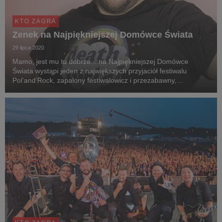
KTO ZAGRA
Zenek na Najpiękniejszej Domówce Świata
29 lipca 2020
Mamo, jest mu tu dobrze... na Najpiękniejszej Domówce
Świata wystąpi jeden z największych przyjaciół festiwalu
Pol’and’Rock, zapalony festiwalowicz i przezabawny,
utalentowany artysta, czyli Zenek Kupatasa. Muzyk wystąpi na
festiwalu zamiast zespołu Pull The Wire z Żyrar...