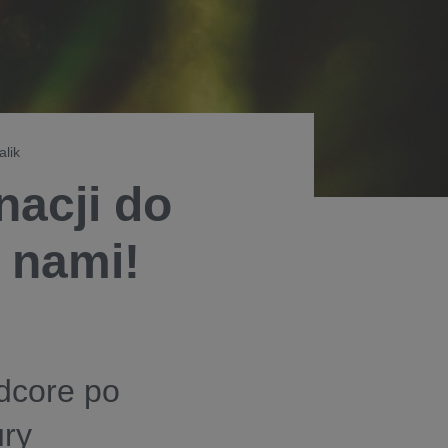
alik
nacji do
a nami!
dcore po
ury