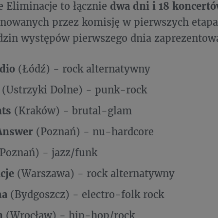
 Eliminacje to łącznie
dwa dni i 18 koncert
onowanych przez komisję w pierwszych etap
dzin występów pierwszego dnia zaprezentowal
dio
(Łódź) - rock alternatywny
(Ustrzyki Dolne) - punk-rock
nts
(Kraków) - brutal-glam
 Answer
(Poznań) - nu-hardcore
(Poznań) - jazz/funk
acje
(Warszawa) - rock alternatywny
ha
(Bydgoszcz) - electro-folk rock
n
(Wrocław) - hip-hop/rock