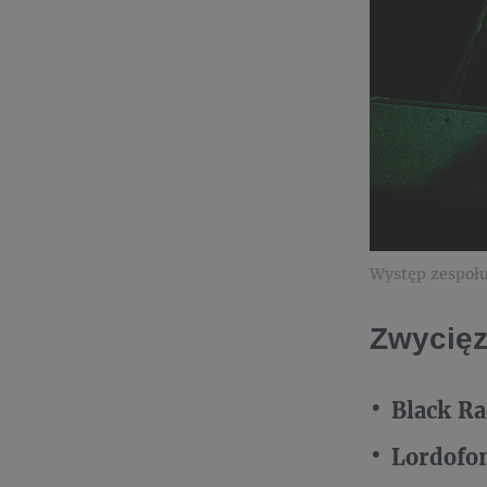
Występ zespołu
Zwycięz
Black Ra
Lordofo