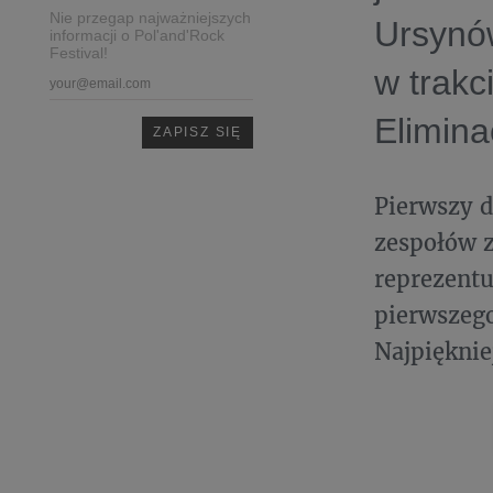
Nie przegap najważniejszych
Ursynów
informacji o Pol'and'Rock
Festival!
w trakc
Elimina
Pierwszy d
zespołów z
reprezent
pierwszego
Najpięknie