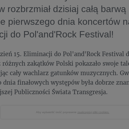
 rozbrzmiał dzisiaj całą barw
ie pierwszego dnia koncertów 
cji do Pol'and'Rock Festival!
zień 15. Eliminacji do Pol'and'Rock Festival 
 różnych zakątków Polski pokazało swoje tal
ując cały wachlarz gatunków muzycznych. Gw
 dnia finałowych występów była dobrze zna
jszej Publiczności Świata Transgresja.
Aby wyświetlić treść poprawnie
zaakceptuj pliki cookies.