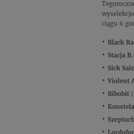
Tegoroczne
wyselekcj
ciągu 6 go
Black Ra
Stacja B.
Sick Sai
Violent
Bibobit
Konstel
Szeptuc
Lordofo