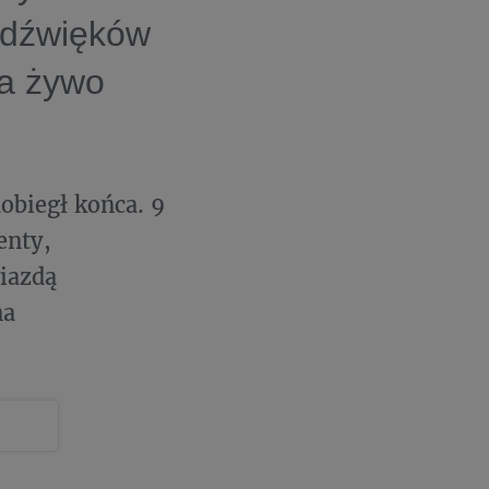
ą dźwięków
na żywo
dobiegł końca. 9
enty,
iazdą
na