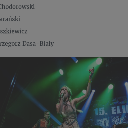
 Chodorowski
arański
szkiewicz
rzegorz Dasa-Biały