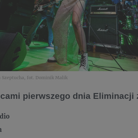
 Szeptucha, fot. Dominik Malik
cami pierwszego dnia Eliminacji z
dio
n