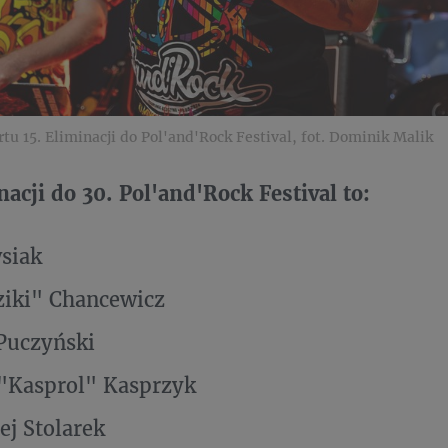
tu 15. Eliminacji do Pol'and'Rock Festival, fot. Dominik Malik
nacji do 30. Pol'and'Rock Festival to:
siak
ziki" Chancewicz
Puczyński
"Kasprol" Kasprzyk
ej Stolarek