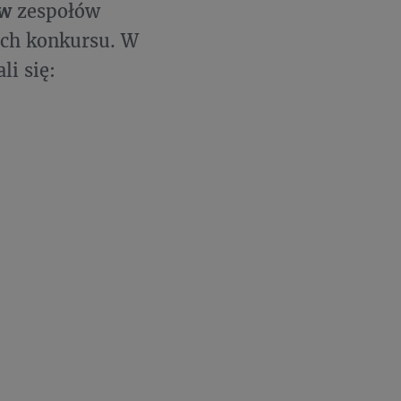
ów
zespołów
ach konkursu. W
i się: