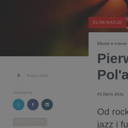
ELIMINACJE
Bibobit w trakcie
Pier
Pol'
Kopiuj tekst
Udostępnij
05 lipca 2024
Od rock
jazz i 
NEWSLETTER