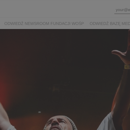
ODWIEDŹ NEWSROOM FUNDACJI WOŚP
ODWIEDŹ BAZĘ ME