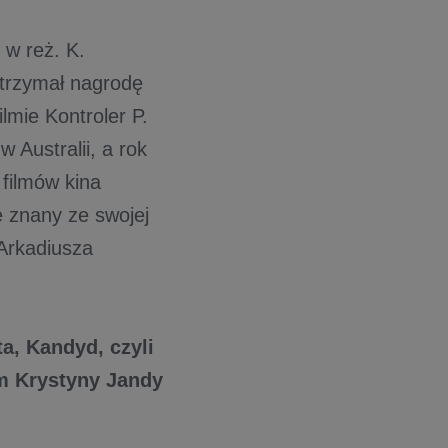
 w reż. K.
otrzymał nagrodę
lmie Kontroler P.
Australii, a rok
 filmów kina
e znany ze swojej
 Arkadiusza
a, Kandyd, czyli
em Krystyny Jandy