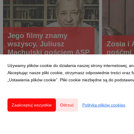
Jego filmy znamy
wszyscy. Juliusz
Zosia i
Machulski gościem ASP
gośćmi
Używamy plików cookie do działania naszej strony internetowej, an
Akceptując nasze pliki cookie, otrzymasz odpowiednie treści oraz
„Ustawienia plików cookie”. Pliki cookie niezbędne są do podstawo
Zaakceptuj wszystkie
Odrzuć
Polityka plików cookies
Powered by