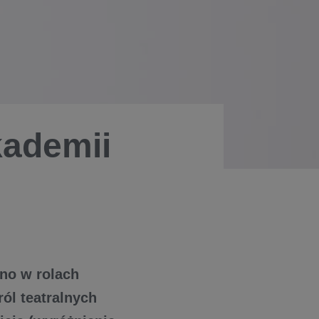
kademii
wno w rolach
ól teatralnych