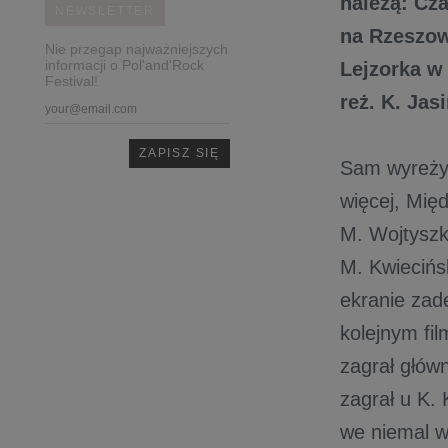
należą: Cz
NEWSLETTER
na Rzeszow
Nie przegap najważniejszych
informacji o Pol'and'Rock
Lejzorka w
Festival!
reż. K. Jas
Sam wyreżys
więcej, Mię
M. Wojtyszk
M. Kwiecińs
ekranie zade
kolejnym fi
zagrał głów
zagrał u K.
we niemal w