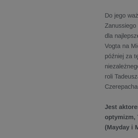
Do jego ważn
Zanussiego 
dla najlepsz
Vogta na Mi
później za t
niezależneg
roli Tadeus
Czerepacha 
Jest aktor
optymizm, 
(Mayday i 