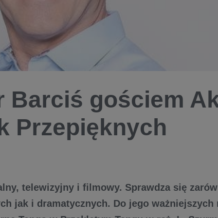
r Barciś gościem A
k Przepięknych
alny, telewizyjny i filmowy. Sprawdza się zaró
h jak i dramatycznych. Do jego ważniejszych r