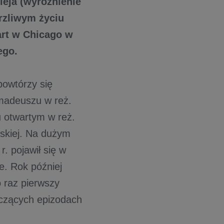
ieja (wyróżnienie
rzliwym życiu
art w Chicago w
iego.
powtórzy się
Amadeuszu w reż.
 otwartym w reż.
ńskiej. Na dużym
. pojawił się w
e. Rok później
 raz pierwszy
aczących epizodach