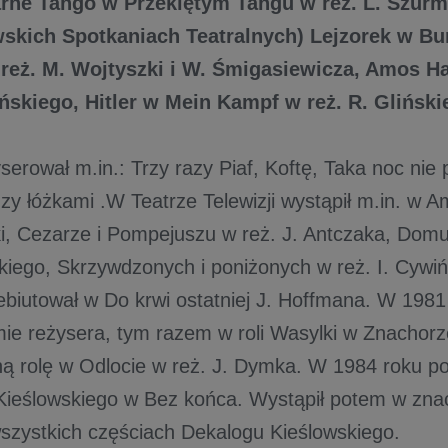
arne Tango w Przeklętym Tangu w reż. L. Szurm
skich Spotkaniach Teatralnych) Lejzorek w Bu
 reż. M. Wojtyszki i W. Śmigasiewicza, Amos H
ińskiego, Hitler w Mein Kampf w reż. R. Glińsk
erował m.in.: Trzy razy Piaf, Koftę, Taka noc nie 
dzy łóżkami .W Teatrze Telewizji wystąpił m.in. w 
i, Cezarze i Pompejuszu w reż. J. Antczaka, Domu
kiego, Skrzywdzonych i poniżonych w reż. I. Cywi
biutował w Do krwi ostatniej J. Hoffmana. W 1981 r
lmie reżysera, tym razem w roli Wasylki w Znachorz
ną rolę w Odlocie w reż. J. Dymka. W 1984 roku po
 Kieślowskiego w Bez końca. Wystąpił potem w zn
szystkich częściach Dekalogu Kieślowskiego.