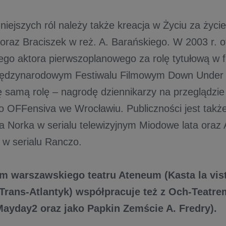
iejszych ról należy także kreacja w Życiu za życie
oraz Braciszek w reż. A. Barańskiego. W 2003 r. 
ego aktora pierwszoplanowego za rolę tytułową w fi
ędzynarodowym Festiwalu Filmowym Down Under w 
ę samą rolę – nagrodę dziennikarzy na przeglądzie
o OFFensiva we Wrocławiu. Publiczności jest takż
za Norka w serialu telewizyjnym Miodowe lata oraz
w serialu Ranczo.
em warszawskiego teatru Ateneum (Kasta la vist
Trans-Atlantyk) współpracuje też z Och-Teatr
Mayday2 oraz jako Papkin Zemście A. Fredry).