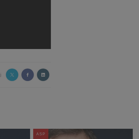
j
ASP