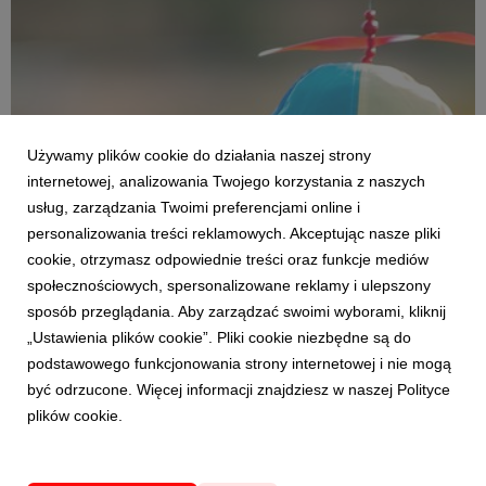
Używamy plików cookie do działania naszej strony
internetowej, analizowania Twojego korzystania z naszych
usług, zarządzania Twoimi preferencjami online i
personalizowania treści reklamowych. Akceptując nasze pliki
cookie, otrzymasz odpowiednie treści oraz funkcje mediów
AKTUALNOŚCI
społecznościowych, spersonalizowane reklamy i ulepszony
150 dni do Pol'and'Rock Festival - co już
sposób przeglądania. Aby zarządzać swoimi wyborami, kliknij
wiemy?
„Ustawienia plików cookie”. Pliki cookie niezbędne są do
6 marca 2023
podstawowego funkcjonowania strony internetowej i nie mogą
Początek sierpnia to 29. edycja Najpiękniejszego Festiwalu
być odrzucone. Więcej informacji znajdziesz w naszej Polityce
Świata. Od symbolicznego gwizdka Romana Polańskiego -
plików cookie.
ostatniego zawiadowcy stacji Żary - a tym samym pierwszych
nut Pol'and'Rock Festival dzieli nas dokładnie 150 dni. Co już
wiemy o zbliżającym się wydarzeniu?...