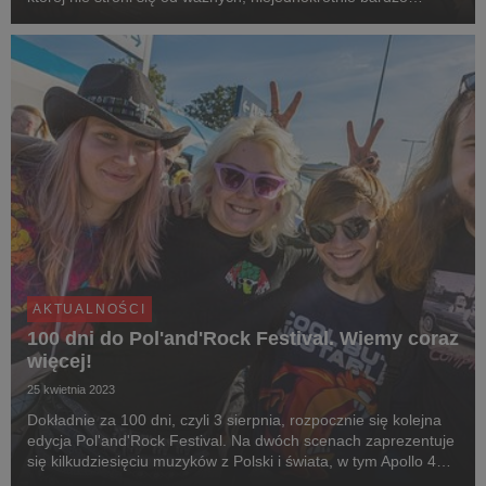
trudnych, tematów. Akademia Sztuk Przepięknych na Festiwalu
Pol’and’Rock co roku przyciąga tysi...
AKTUALNOŚCI
100 dni do Pol'and'Rock Festival. Wiemy coraz
więcej!
25 kwietnia 2023
Dokładnie za 100 dni, czyli 3 sierpnia, rozpocznie się kolejna
edycja Pol'and'Rock Festival. Na dwóch scenach zaprezentuje
się kilkudziesięciu muzyków z Polski i świata, w tym Apollo 440,
Bullet for My Valentine, Spin Doctors i Brodka. Jednym z gości