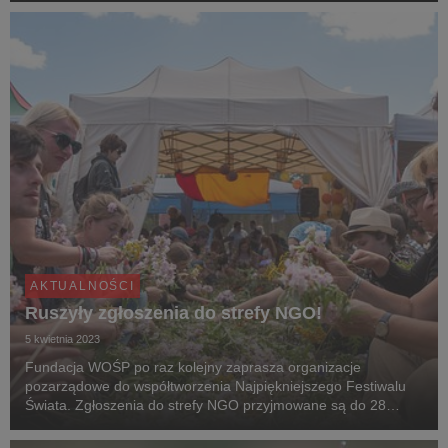
Akademii Sztuk Przep...
AKTUALNOŚCI
Ruszyły zgłoszenia do strefy NGO!
5 kwietnia 2023
Fundacja WOŚP po raz kolejny zaprasza organizacje
pozarządowe do współtworzenia Najpiękniejszego Festiwalu
Świata. Zgłoszenia do strefy NGO przyjmowane są do 28
maja. Rok temu w Pol'and'Rock Festival uczestniczyło 65
organizacji pozarządowych, które dla uczestników wydar...