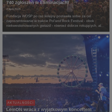
740 zgłoszeń w Eliminacjach!
4 April 2023
Fundacja WOŚP po raz kolejny postawiła sobie za cel
zaprezentowanie w trakcie Pol'and'Rock Festival - obok
niekwestionowanych gwiazd - również dobrze rokujących, ale
nieznanych jeszcze szerokiej publiczności, wykonawców. Żeby
wyłonić artystów, którzy otrzymają zaproszeni...
AKTUALNOŚCI
LemON wraca z wyjątkowym koncertem