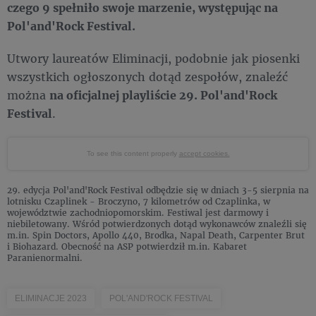
czego 9 spełniło swoje marzenie, występując na
Pol'and'Rock Festival.
Utwory laureatów Eliminacji, podobnie jak piosenki
wszystkich ogłoszonych dotąd zespołów, znaleźć
można
na oficjalnej playliście 29. Pol'and'Rock
Festival
.
To see this content properly
accept cookies.
29. edycja Pol'and'Rock Festival odbędzie się w dniach 3-5 sierpnia na
lotnisku Czaplinek - Broczyno, 7 kilometrów od Czaplinka, w
województwie zachodniopomorskim. Festiwal jest darmowy i
niebiletowany. Wśród potwierdzonych dotąd wykonawców znaleźli się
m.in. Spin Doctors, Apollo 440, Brodka, Napal Death, Carpenter Brut
i Biohazard. Obecność na ASP potwierdził m.in. Kabaret
Paranienormalni.
ELIMINACJE 2023
POL'AND'ROCK FESTIVAL