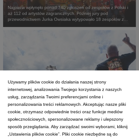
Najpierw wpłynęło ponad 740 zgłoszeń od zespołów z Polski i
aż 112 od artystów zagranicznych. Później jury pod
przewodnictwem Jurka Owsiaka wytypowało 18 zespołów z
Polski, które w ten weekend mierzą się w Centrum Kultury
"Browar B." we Włocławku. Pierwszy dzień koncertó...
Używamy plików cookie do działania naszej strony
internetowej, analizowania Twojego korzystania z naszych
usług, zarządzania Twoimi preferencjami online i
personalizowania treści reklamowych. Akceptując nasze pliki
AKTUALNOŚCI
cookie, otrzymasz odpowiednie treści oraz funkcje mediów
Jurek Owsiak spotka się z mieszkańcami
społecznościowych, spersonalizowane reklamy i ulepszony
Czaplinka
sposób przeglądania. Aby zarządzać swoimi wyborami, kliknij
15 September 2023
„Ustawienia plików cookie”. Pliki cookie niezbędne są do