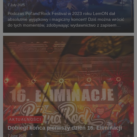
7 July 2025
Podczas Pol'and'Rock Festival w 2023 roku LemON dał
absolutnie wyjątkowy i magiczny koncert! Dziś można wrócić
do tych momentów, zdobywając wydawnictwo z zapisem
występu - do wyboru zestaw winyli oraz płyta CD.
AKTUALNOŚCI
Dobiegł końca pierwszy dzień 16. Eliminacji
7 June 2025