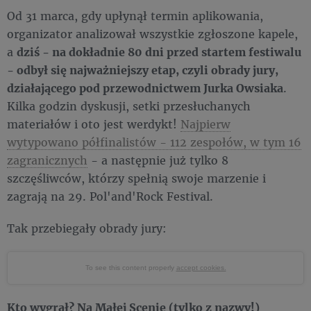
Od 31 marca, gdy upłynął termin aplikowania,
organizator analizował wszystkie zgłoszone kapele,
a
dziś - na dokładnie 80 dni przed startem festiwalu
- odbył się najważniejszy etap, czyli obrady jury,
działającego pod przewodnictwem Jurka Owsiaka
.
Kilka godzin dyskusji, setki przesłuchanych
materiałów i oto jest werdykt!
Najpierw
wytypowano półfinalistów - 112 zespołów, w tym 16
zagranicznych
- a następnie już tylko 8
szczęśliwców, którzy spełnią swoje marzenie i
zagrają na 29. Pol'and'Rock Festival.
Tak przebiegały obrady jury:
To see this content properly
accept cookies.
Kto wygrał? Na Małej Scenie (tylko z nazwy!)