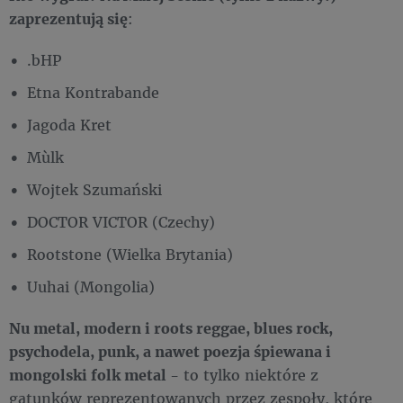
zaprezentują się
:
.bHP
Etna Kontrabande
Jagoda Kret
Mùlk
Wojtek Szumański
DOCTOR VICTOR (Czechy)
Rootstone (Wielka Brytania)
Uuhai (Mongolia)
Nu metal, modern i roots reggae, blues rock,
psychodela, punk, a nawet poezja śpiewana i
mongolski folk metal
- to tylko niektóre z
gatunków reprezentowanych przez zespoły, które