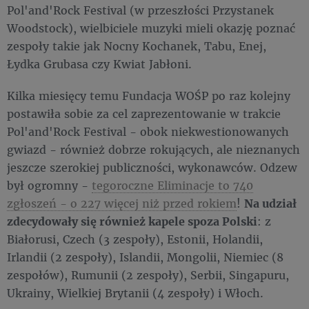
Pol'and'Rock Festival (w przeszłości Przystanek
Woodstock), wielbiciele muzyki mieli okazję poznać
zespoły takie jak Nocny Kochanek, Tabu, Enej,
Łydka Grubasa czy Kwiat Jabłoni.
Kilka miesięcy temu Fundacja WOŚP po raz kolejny
postawiła sobie za cel zaprezentowanie w trakcie
Pol'and'Rock Festival - obok niekwestionowanych
gwiazd - również dobrze rokujących, ale nieznanych
jeszcze szerokiej publiczności, wykonawców. Odzew
był ogromny -
tegoroczne Eliminacje to 740
zgłoszeń - o 227 więcej niż przed rokiem
!
Na udział
zdecydowały się również kapele spoza Polski
: z
Białorusi, Czech (3 zespoły), Estonii, Holandii,
Irlandii (2 zespoły), Islandii, Mongolii, Niemiec (8
zespołów), Rumunii (2 zespoły), Serbii, Singapuru,
Ukrainy, Wielkiej Brytanii (4 zespoły) i Włoch.