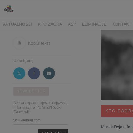
AKTUALNOŚCI
KTO ZAGRA
ASP
ELIMINACJE
KONTAKT
Kopiuj tekst
Udostępnij
NEWSLETTER
Nie przegap najważniejszych
informacji o Pol'and'Rock
KTO ZAGR
Festival!
Marek Dyjak, fot.