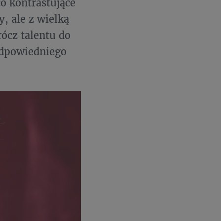
co kontrastujące
, ale z wielką
ócz talentu do
odpowiedniego