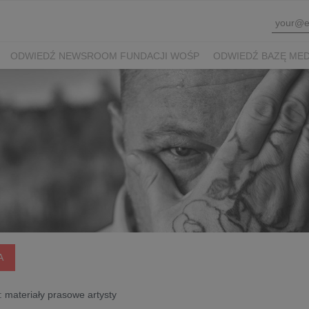
ODWIEDŹ NEWSROOM FUNDACJI WOŚP
ODWIEDŹ BAZĘ ME
A
: materiały prasowe artysty