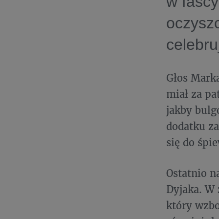
w fascy
oczysz
celebru
Głos Marka
miał za pa
jakby bulg
dodatku za
się do śpi
Ostatnio 
Dyjaka. W
który wzbo