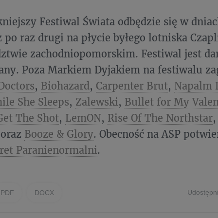
kniejszy Festiwal Świata odbędzie się w dniac
uż po raz drugi na płycie byłego lotniska Cza
ztwie zachodniopomorskim. Festiwal jest d
any. Poza Markiem Dyjakiem na festiwalu za
Doctors
,
Biohazard
,
Carpenter Brut
,
Napalm 
ile She Sleeps
,
Zalewski
,
Bullet for My Vale
Get The Shot
,
LemON
,
Rise Of The Northstar
oraz
Booze & Glory
. Obecność na ASP potwie
ret Paranienormalni
.
Udostępni
PDF
DOCX