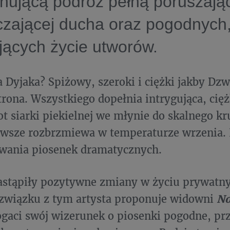
nującą podróż pełną poruszając
czającej ducha oraz pogodnych
jących życie utworów.
 Dyjaka? Spiżowy, szeroki i ciężki jakby D
trona. Wszystkiego dopełnia intrygująca, cię
ot siarki piekielnej we młynie do skalnego k
wsze rozbrzmiewa w temperaturze wrzenia. I
ewania piosenek dramatycznych.
nastąpiły pozytywne zmiany w życiu prywat
 związku z tym artysta proponuje widowni
No
gaci swój wizerunek o piosenki pogodne, pr