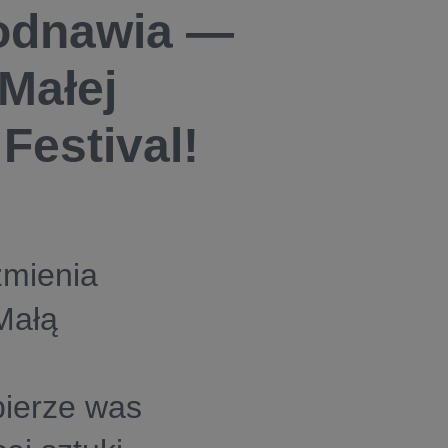
 odnawia —
Małej
Festival!
zmienia
Małą
bierze was