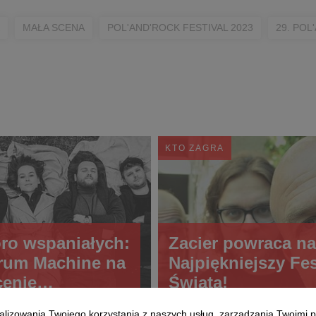
MAŁA SCENA
POL'AND'ROCK FESTIVAL 2023
29. POL
KTO ZAGRA
ro wspaniałych:
Zacier powraca na
rum Machine na
Najpiękniejszy Fes
cenie
Świata!
'Rock Festival!
alizowania Twojego korzystania z naszych usług, zarządzania Twoimi p