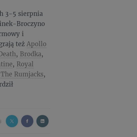
h 3-5 sierpnia
plinek-Broczyno
armowy i
grają też
Apollo
Death
,
Brodka
,
ntine
,
Royal
,
The Rumjacks
,
rdził
j