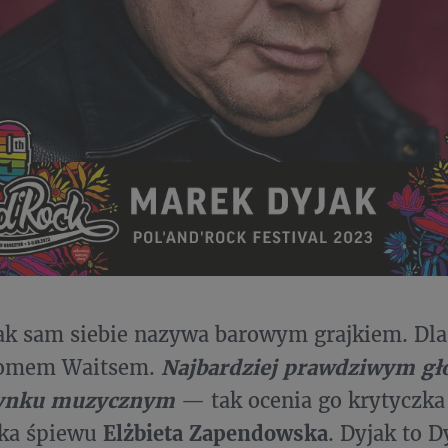
k sam siebie nazywa barowym grajkiem. Dla
Tomem Waitsem.
Najbardziej prawdziwym gł
rynku muzycznym
— tak ocenia go krytyczk
lka śpiewu
Elżbieta Zapendowska
. Dyjak to 