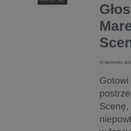
Głos
Mare
Scen
17 kwietnia 20
Gotowi 
postrz
Scenę, 
niepowt