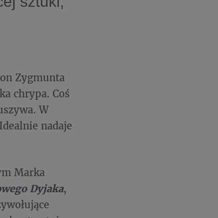
ej sztuki,
,
zwon Zygmunta
żka chrypa. Coś
ruszywa. W
dealnie nadaje
nym Marka
wego Dyjaka
,
zywołujące