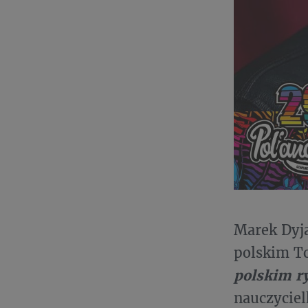
Marek Dyja
polskim 
polskim 
nauczycie