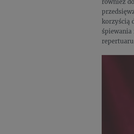
również do
przedsięwz
korzyścią 
śpiewania 
repertuaru