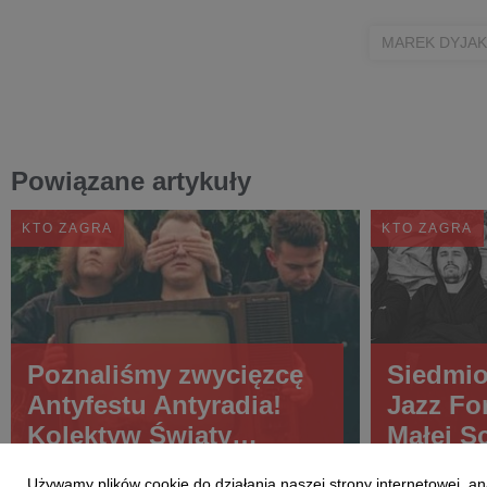
MAREK DYJAK
Powiązane artykuły
KTO ZAGRA
KTO ZAGRA
Poznaliśmy zwycięzcę
Siedmio
Antyfestu Antyradia!
Jazz Fo
Kolektyw Światy
Małej S
Sztuczne wystąpi na
Pol'and
Używamy plików cookie do działania naszej strony internetowej, an