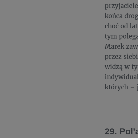
przyjaciele
końca drog
choć od la
tym polega
Marek zaws
przez sieb
widzą w ty
indywidua
których – 
29. Pol