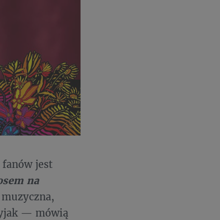
 fanów jest
osem na
a muzyczna,
Dyjak — mówią