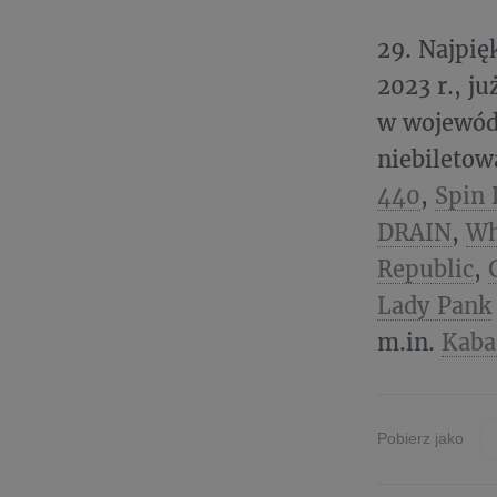
29. Najpię
2023 r., j
w wojewód
niebiletow
440
,
Spin 
DRAIN
,
Wh
Republic
,
Lady Pank
m.in.
Kaba
Pobierz jako