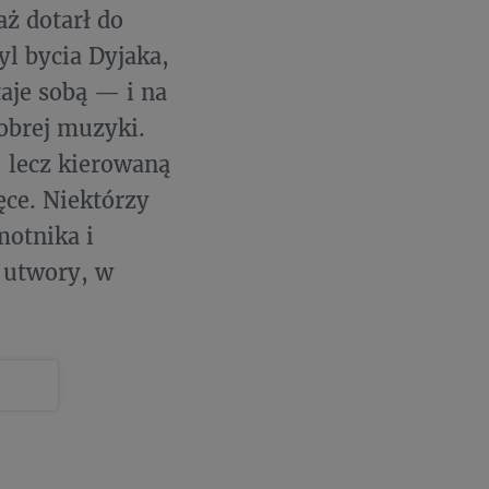
aż dotarł do
yl bycia Dyjaka,
taje sobą — i na
obrej muzyki.
, lecz kierowaną
ęce. Niektórzy
motnika i
 utwory, w