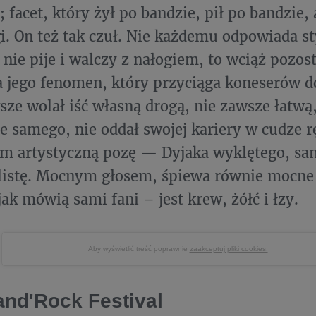
; facet, który żył po bandzie, pił po bandzie, 
i. On też tak czuł. Nie każdemu odpowiada st
t nie pije i walczy z nałogiem, to wciąż pozos
 jego fenomen, który przyciąga koneserów d
ze wolał iść własną drogą, nie zawsze łatwą
ie samego, nie oddał swojej kariery w cudze r
m artystyczną pozę — Dyjaka wyklętego, sa
listę. Mocnym głosem, śpiewa równie mocne
jak mówią sami fani – jest krew, żółć i łzy.
Aby wyświetlić treść poprawnie
zaakceptuj pliki cookies.
'and'Rock Festival