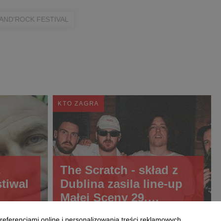
'AND'ROCK FESTIVAL
KTO ZAGRA
The Scratch - skład z
tiwal
Dublina zasila line-up
Małej Sceny 29.
Pol'and'Rock Festival!
referencjami online i personalizowania treści reklamowych.