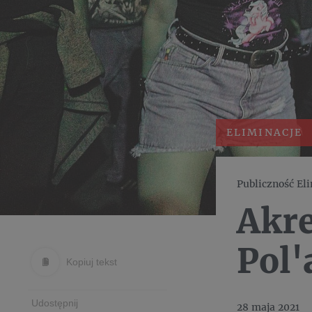
ELIMINACJE
Publiczność Eli
Akre
Pol'
Kopiuj tekst
Udostępnij
28 maja 2021