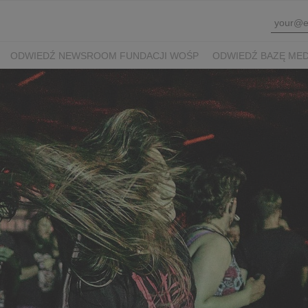
ODWIEDŹ NEWSROOM FUNDACJI WOŚP
ODWIEDŹ BAZĘ ME