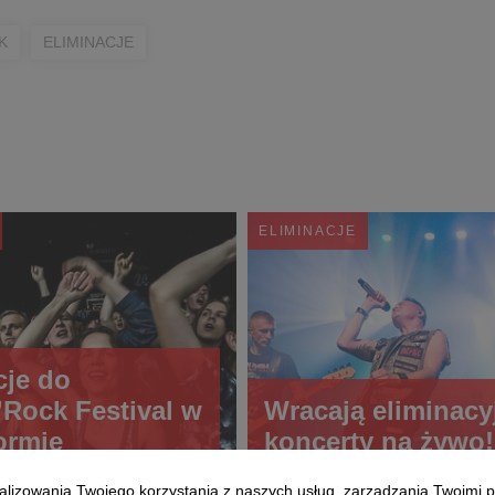
K
ELIMINACJE
ELIMINACJE
cje do
’Rock Festival w
Wracają eliminacy
ormie
koncerty na żywo!
alizowania Twojego korzystania z naszych usług, zarządzania Twoimi p