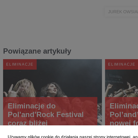
JUREK OWSIA
Powiązane artykuły
ELIMINACJE
ELIMINACJE
Eliminacje do
Elimina
Pol'and'Rock Festival
Pol’and
coraz bliżej
nowej f
Używamy plików cookie do działania naszej strony internetowej, an