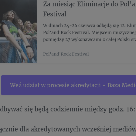
Za miesiąc Eliminacje do Pol'
Festival
W dniach 24-26 czerwca odbędą się 12. Elim
Pol'and'Rock Festival. Miejscem muzyczne
pomiędzy 27 wykonawcami z całej Polski st
Centrum Kultury. Poza uczestnikami konku
goście specjalni - Nocny Kochanek, Tabu i...
Pol'and'Rock Festival
Weź udział w procesie akredytacji - Baza Med
dbywać się będą codziennie między godz. 16:
cznie dla akredytowanych wcześniej mediów 