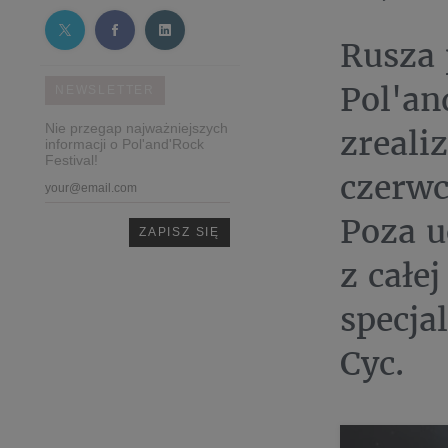
Rusza 
Pol'an
NEWSLETTER
Nie przegap najważniejszych
zreali
informacji o Pol'and'Rock
Festival!
czerwc
Poza u
z całe
specja
Cyc.