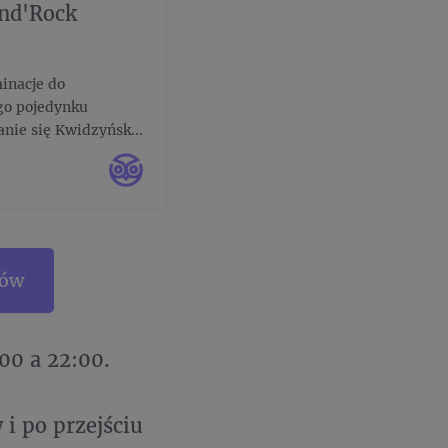
and'Rock
inacje do
go pojedynku
anie się Kwidzyńskie
rsu wystąpią także
iów
00 a 22:00.
i po przejściu