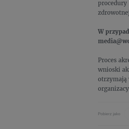
procedury 
zdrowotne
W przypad
media@wo
Proces akr
wnioski ak
otrzymają
organizacy
Pobierz jako