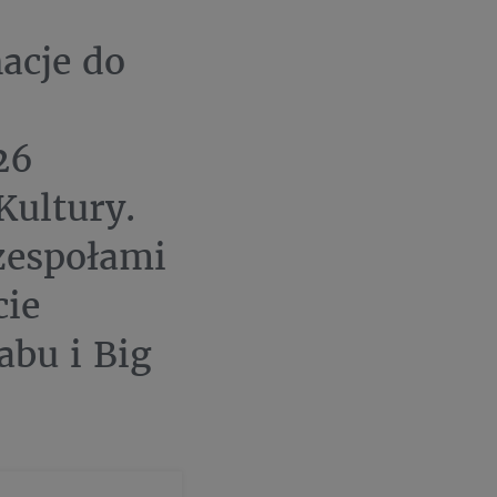
acje do
26
ultury.
zespołami
cie
abu i Big