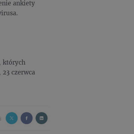
nie ankiety
irusa.
, których
, 23 czerwca
j