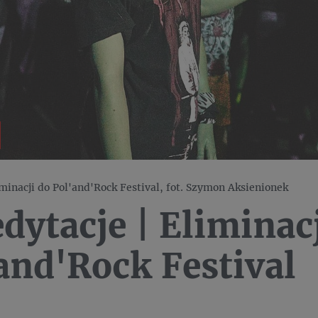
minacji do Pol'and'Rock Festival, fot. Szymon Aksienionek
dytacje | Eliminac
and'Rock Festival