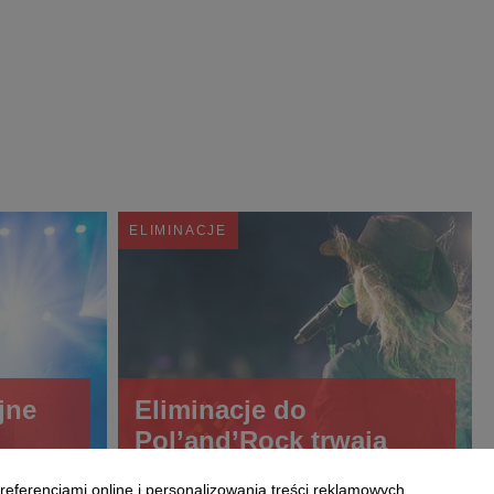
ELIMINACJE
jne
Eliminacje do
Pol’and’Rock trwają
referencjami online i personalizowania treści reklamowych.