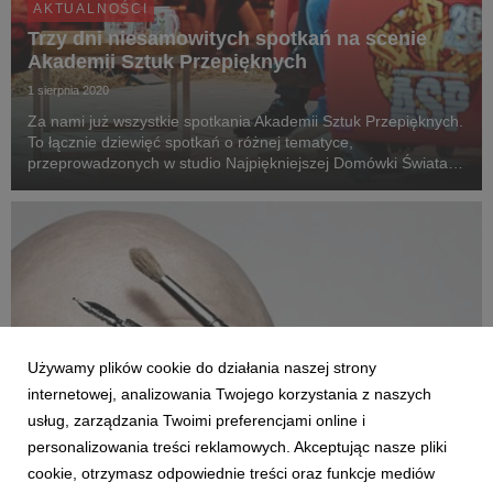
AKTUALNOŚCI
Trzy dni niesamowitych spotkań na scenie
Akademii Sztuk Przepięknych
1 sierpnia 2020
Za nami już wszystkie spotkania Akademii Sztuk Przepięknych.
To łącznie dziewięć spotkań o różnej tematyce,
przeprowadzonych w studio Najpiękniejszej Domówki Świata.
Jak co roku, nie mogło zabraknąć poruszanych podczas nich
tematów ważnych oraz edukacyjnych, a ze względu...
Używamy plików cookie do działania naszej strony
internetowej, analizowania Twojego korzystania z naszych
usług, zarządzania Twoimi preferencjami online i
personalizowania treści reklamowych. Akceptując nasze pliki
cookie, otrzymasz odpowiednie treści oraz funkcje mediów
ASP