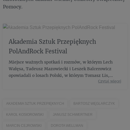
Pomocy.
Akademia Sztuk Przepięknych
PolAndRock Festival
Miejsce ważnych spotkań i rozmów, w którym Lech
Wałęsa, Tadeusz Mazowiecki i Leszek Balcerowicz
opowiadali o losach Polski, w którym Tomasz Lis,
Czytaj więcej
Monika Olejnik i Tomasz Sekielski rozprawiali na
temat dziennikarzy i dziennikarstwa.
AKADEMIA SZTUK PRZEPIĘKNYCH
BARTOSZ WĘGLARCZYK
KAROL KOSIOROWSKI
JANUSZ SCHWERTNER
MARCIN CEJROWSKI
DOROTA WELLMAN