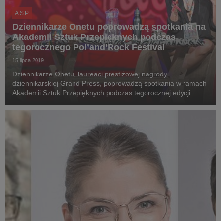
ASP
Dziennikarze Onetu poprowadzą spotkania na
Akademii Sztuk Przepięknych podczas
tegorocznego Pol’and’Rock Festival
15 lipca 2019
Dziennikarze Onetu, laureaci prestiżowej nagrody
dziennikarskiej Grand Press, poprowadzą spotkania w ramach
Akademii Sztuk Przepięknych podczas tegorocznej edycji
festiwalu Pol’and’Rock. Onet po raz drugi z rzędu jest
wyłącznym Horyzontalnym Patronem Internetowym Pol’and...