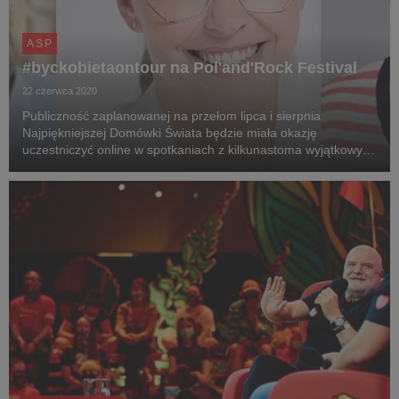
ASP
#byckobietaontour na Pol'and'Rock Festival
22 czerwca 2020
Publiczność zaplanowanej na przełom lipca i sierpnia
Najpiękniejszej Domówki Świata będzie miała okazję
uczestniczyć online w spotkaniach z kilkunastoma wyjątkowymi
gośćmi Akademii Sztuk Przepięknych. Do ogłoszonych już
dotąd m.in. braci Sekielskich, Ewy Ewart i Andrzeja...